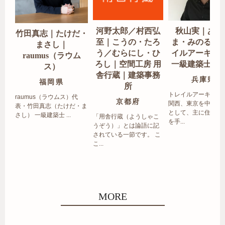
河野太郎／村西弘
秋山実｜あき
竹田真志｜たけだ・
至｜こうの・たろ
ま・みのる｜
まさし｜
う／むらにし・ひ
イルアーキテ
raumus（ラウム
ろし｜空間工房 用
一級建築士事
ス）
舎行蔵｜建築事務
兵庫県
福岡県
所
トレイルアーキテク
raumus（ラウムス）代
京都府
関西、東京を中心エ
表・竹田真志（たけだ・ま
として、主に住宅の
さし） 一級建築士 ...
「用舎行蔵（ようしゃこ
を手...
うぞう）」とは論語に記
されている一節です。 こ
こ...
MORE