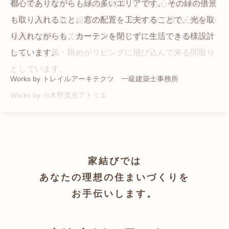
猫と暮らす家です。 人も心地良い、猫も心地よいをテー
都心でありながらも緑の多いエリアです。 その緑の借景
自然の中の岩山を切り開いて造った、ワイルドなゲスト
かつての機織り工場が、その趣を残しつつ孫世帯の住居
マに、設計に取り組みました。 敷地の中で最も心地よい
も取り入れること、窓の配置を工夫することで、光を取
ハウスをイメージした空間が広がる都市型住宅です。
へと蘇りました。
場所を、猫が外で遊べる大きなテラスとし、そのテラス
り入れながらも、カーテンを閉じずに生活できる様設計
Works by ZAG空間設計舎
Works by ZAG空間設計舎
から、光・風・眺めがリビングに飛び込んで来る間取り
しています。
としています。
Works by トレイルアーキテクツ 一級建築士事務所
Works by 小木野貴光アトリエ
家結びでは
あなたの理想の住まいづくりを
お手伝いします。