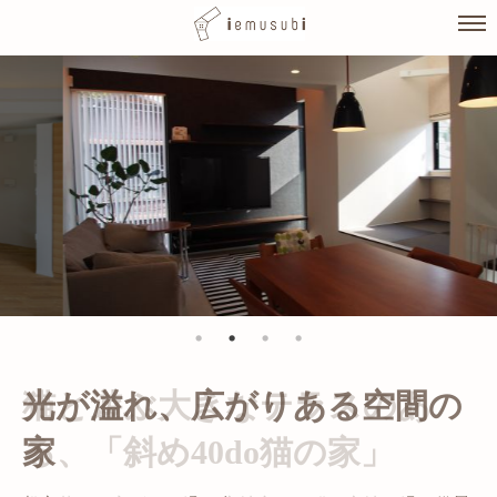
Skip
to
content
光が溢れ、広がりある空間の
家