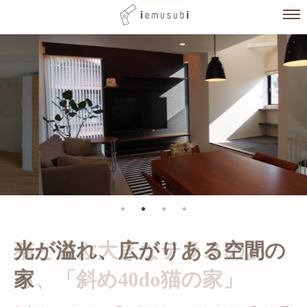
Skip
to
content
光が溢れ、広がりある空間の
家