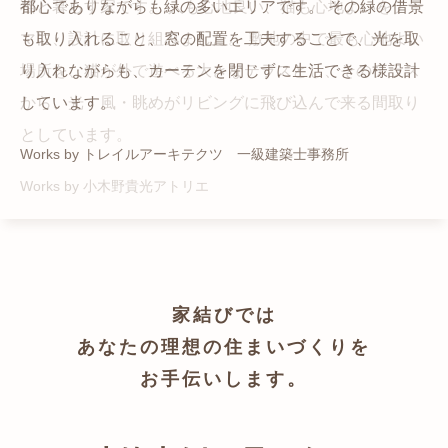
猫と暮らす家です。 人も心地良い、猫も心地よいをテー
都心でありながらも緑の多いエリアです。 その緑の借景
自然の中の岩山を切り開いて造った、ワイルドなゲスト
かつての機織り工場が、その趣を残しつつ孫世帯の住居
マに、設計に取り組みました。 敷地の中で最も心地よい
も取り入れること、窓の配置を工夫することで、光を取
ハウスをイメージした空間が広がる都市型住宅です。
へと蘇りました。
場所を、猫が外で遊べる大きなテラスとし、そのテラス
り入れながらも、カーテンを閉じずに生活できる様設計
Works by ZAG空間設計舎
Works by ZAG空間設計舎
から、光・風・眺めがリビングに飛び込んで来る間取り
しています。
としています。
Works by トレイルアーキテクツ 一級建築士事務所
Works by 小木野貴光アトリエ
家結びでは
あなたの理想の住まいづくりを
お手伝いします。