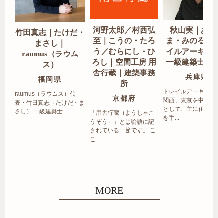
河野太郎／村西弘
秋山実｜あき
竹田真志｜たけだ・
至｜こうの・たろ
ま・みのる｜
まさし｜
う／むらにし・ひ
イルアーキテ
raumus（ラウム
ろし｜空間工房 用
一級建築士事
ス）
舎行蔵｜建築事務
兵庫県
福岡県
所
トレイルアーキテク
raumus（ラウムス）代
京都府
関西、東京を中心エ
表・竹田真志（たけだ・ま
として、主に住宅の
さし） 一級建築士 ...
「用舎行蔵（ようしゃこ
を手...
うぞう）」とは論語に記
されている一節です。 こ
こ...
MORE