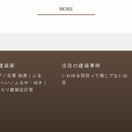
MORE
建築家
注目の建築事例
平／古屋 由貴｜ふる
いわゆる別荘って感じでない山
うへい／ふるや・ゆき｜
荘
ユカリ建築設計室