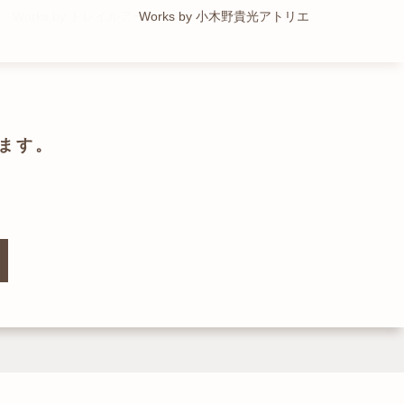
Works by トレイルアーキテクツ 一級建築士事務所
Works by 小木野貴光アトリエ
Works by ZAG空間設計舎
Works by ZAG空間設計舎
ます。