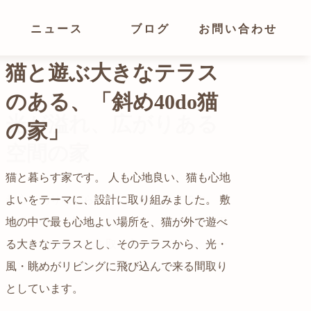
ニュース
ブログ
お問い合わせ
光が溢れ、広がりある
空間の家
猫と暮らす家です。 人も心地良い、猫も心地
よいをテーマに、設計に取り組みました。 敷
都心でありながらも緑の多いエリアです。 そ
地の中で最も心地よい場所を、猫が外で遊べ
の緑の借景も取り入れること、窓の配置を工
る大きなテラスとし、そのテラスから、光・
夫することで、光を取り入れながらも、カー
自然の中の岩山を切り開いて造った、ワイル
風・眺めがリビングに飛び込んで来る間取り
テンを閉じずに生活できる様設計していま
ドなゲストハウスをイメージした空間が広が
かつての機織り工場が、その趣を残しつつ孫
としています。
す。
る都市型住宅です。
世帯の住居へと蘇りました。