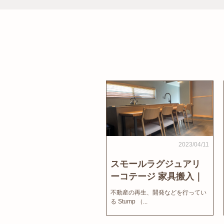
2023/04/11
スモールラグジュアリ
ーコテージ 家具搬入｜
家結びNews
不動産の再生、開発などを行ってい
る Stump （...