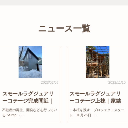
ニュース一覧
2023/02/09
2022/11/10
スモールラグジュアリ
スモールラグジュアリ
ーコテージ完成間近｜
ーコテージ上棟｜家結
家結びNews
びNews
不動産の再生、開発などを行ってい
一本桜を残す プロジェクトスター
る Stump （...
ト 10月26日 ...