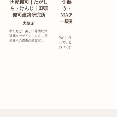
田頭健司｜たがし
伊藤宗明｜いと
白
ら・けんじ｜田頭
う・むねあき｜
す
健司建築研究所
MAアーキテクト
de
一級建築士事務所
ン
大阪府
福岡県
私たちは、美しい雰囲気の
建築をデザインします。 田
私が、住まい造りで大事に
頭健司の過去の受賞実...
していることは、以下のと
まち
おりです。 洗練された...
ど生
トの設