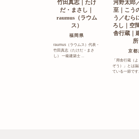
竹田真志｜たけ
河野太郎
だ・まさし｜
至｜こう
raumus（ラウム
う／むら
ス）
ろし｜空間
舎行蔵｜
福岡県
所
raumus（ラウムス）代表・
竹田真志（たけだ・まさ
京都
し） 一級建築士 ...
「用舎行蔵（よ
ぞう）」とは論
ている一節です。 