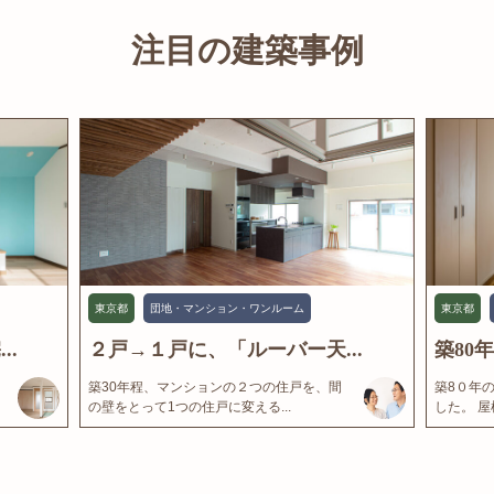
注目の建築事例
東京都
団地・マンション・ワンルーム
東京都
..
２戸→１戸に、「ルーバー天...
築80
築30年程、マンションの２つの住戸を、間
築8０年
の壁をとって1つの住戸に変える...
した。 屋