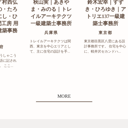
／村西弘
秋山実｜あきや
鈴木宏幸｜すず
の・たろ
ま・みのる｜トレ
き・ひろゆき｜ア
にし・ひ
イルアーキテクツ
トリエ137一級建
工房 用
一級建築士事務所
築士事務所
建築事務
兵庫県
東京都
トレイルアーキテクツは関
東京都目黒区八雲にある設
西、東京を中心エリアとし
計事務所です。 住宅を中心
府
て、主に住宅の設計を手...
に、軽井沢セカンドハ...
うしゃこう
語に記され
ここ...
MORE