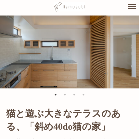
Skip
to
content
猫と遊ぶ大きなテラスのあ
光が溢れ、広がりある空間の
る、「斜め40do猫の家」
家