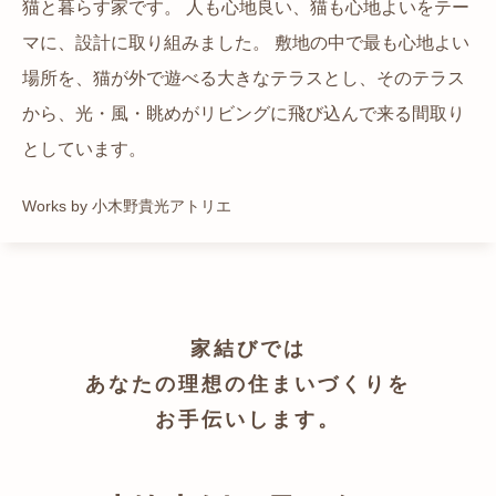
猫と暮らす家です。 人も心地良い、猫も心地よいをテー
都心でありながらも緑の多いエリアです。 その緑の借景
自然の中の岩山を切り開いて造った、ワイルドなゲスト
かつての機織り工場が、その趣を残しつつ孫世帯の住居
マに、設計に取り組みました。 敷地の中で最も心地よい
も取り入れること、窓の配置を工夫することで、光を取
ハウスをイメージした空間が広がる都市型住宅です。
へと蘇りました。
場所を、猫が外で遊べる大きなテラスとし、そのテラス
り入れながらも、カーテンを閉じずに生活できる様設計
Works by ZAG空間設計舎
Works by ZAG空間設計舎
から、光・風・眺めがリビングに飛び込んで来る間取り
しています。
としています。
Works by トレイルアーキテクツ 一級建築士事務所
Works by 小木野貴光アトリエ
家結びでは
あなたの理想の住まいづくりを
お手伝いします。