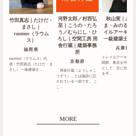
河野太郎／村西弘
秋山実｜あき
竹田真志｜たけだ・
至｜こうの・たろ
ま・みのる｜
まさし｜
う／むらにし・ひ
イルアーキテ
raumus（ラウム
ろし｜空間工房 用
一級建築士事
ス）
舎行蔵｜建築事務
兵庫県
福岡県
所
トレイルアーキテク
raumus（ラウムス）代
京都府
関西、東京を中心エ
表・竹田真志（たけだ・ま
として、主に住宅の
さし） 一級建築士 ...
「用舎行蔵（ようしゃこ
を手...
うぞう）」とは論語に記
されている一節です。 こ
こ...
MORE