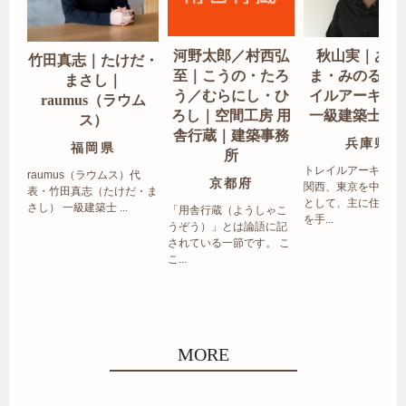
河野太郎／村西弘
秋山実｜あき
竹田真志｜たけだ・
至｜こうの・たろ
ま・みのる｜
まさし｜
う／むらにし・ひ
イルアーキテ
raumus（ラウム
ろし｜空間工房 用
一級建築士事
ス）
舎行蔵｜建築事務
兵庫県
福岡県
所
トレイルアーキテク
raumus（ラウムス）代
京都府
関西、東京を中心エ
表・竹田真志（たけだ・ま
として、主に住宅の
さし） 一級建築士 ...
「用舎行蔵（ようしゃこ
を手...
うぞう）」とは論語に記
されている一節です。 こ
こ...
MORE