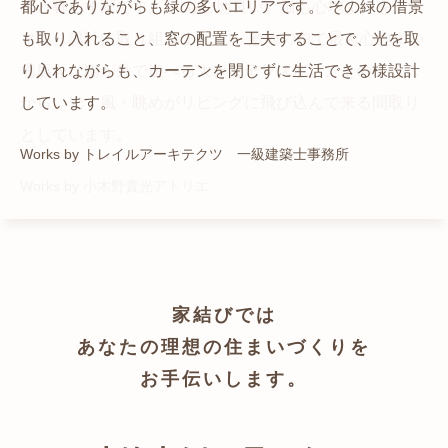
猫と暮らす家です。 人も心地良い、猫も心地よいをテー
都心でありながらも緑の多いエリアです。 その緑の借景
自然の中の岩山を切り開いて造った、ワイルドなゲスト
かつての機織り工場が、その趣を残しつつ孫世帯の住居
マに、設計に取り組みました。 敷地の中で最も心地よい
も取り入れること、窓の配置を工夫することで、光を取
ハウスをイメージした空間が広がる都市型住宅です。
へと蘇りました。
場所を、猫が外で遊べる大きなテラスとし、そのテラス
り入れながらも、カーテンを閉じずに生活できる様設計
Works by ZAG空間設計舎
Works by ZAG空間設計舎
から、光・風・眺めがリビングに飛び込んで来る間取り
しています。
としています。
Works by トレイルアーキテクツ 一級建築士事務所
Works by 小木野貴光アトリエ
家結びでは
あなたの理想の住まいづくりを
お手伝いします。