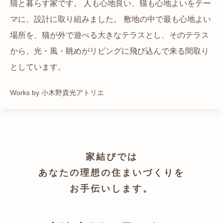
猫と暮らす家です。 人も心地良い、猫も心地よいをテー
都心でありながらも緑の多いエリアです。 その緑の借景
自然の中の岩山を切り開いて造った、ワイルドなゲスト
かつての機織り工場が、その趣を残しつつ孫世帯の住居
マに、設計に取り組みました。 敷地の中で最も心地よい
も取り入れること、窓の配置を工夫することで、光を取
ハウスをイメージした空間が広がる都市型住宅です。
へと蘇りました。
場所を、猫が外で遊べる大きなテラスとし、そのテラス
り入れながらも、カーテンを閉じずに生活できる様設計
Works by ZAG空間設計舎
Works by ZAG空間設計舎
から、光・風・眺めがリビングに飛び込んで来る間取り
しています。
としています。
Works by トレイルアーキテクツ 一級建築士事務所
Works by 小木野貴光アトリエ
家結びでは
あなたの理想の住まいづくりを
お手伝いします。