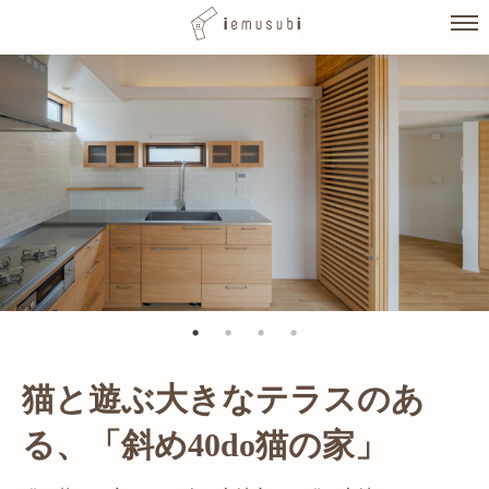
Skip
to
content
猫と遊ぶ大きなテラスのあ
光が溢れ、広がりある空間の
る、「斜め40do猫の家」
家