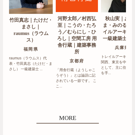
河野太郎／村西弘
秋山実｜あき
竹田真志｜たけだ・
至｜こうの・たろ
ま・みのる｜
まさし｜
う／むらにし・ひ
イルアーキテ
raumus（ラウム
ろし｜空間工房 用
一級建築士事
ス）
舎行蔵｜建築事務
兵庫県
福岡県
所
トレイルアーキテク
raumus（ラウムス）代
京都府
関西、東京を中心エ
表・竹田真志（たけだ・ま
として、主に住宅の
さし） 一級建築士 ...
「用舎行蔵（ようしゃこ
を手...
うぞう）」とは論語に記
されている一節です。 こ
こ...
MORE