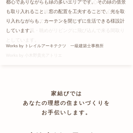
猫と暮らす家です。 人も心地良い、猫も心地よいをテー
都心でありながらも緑の多いエリアです。 その緑の借景
自然の中の岩山を切り開いて造った、ワイルドなゲスト
かつての機織り工場が、その趣を残しつつ孫世帯の住居
マに、設計に取り組みました。 敷地の中で最も心地よい
も取り入れること、窓の配置を工夫することで、光を取
ハウスをイメージした空間が広がる都市型住宅です。
へと蘇りました。
場所を、猫が外で遊べる大きなテラスとし、そのテラス
り入れながらも、カーテンを閉じずに生活できる様設計
Works by ZAG空間設計舎
Works by ZAG空間設計舎
から、光・風・眺めがリビングに飛び込んで来る間取り
しています。
としています。
Works by トレイルアーキテクツ 一級建築士事務所
Works by 小木野貴光アトリエ
家結びでは
あなたの理想の住まいづくりを
お手伝いします。