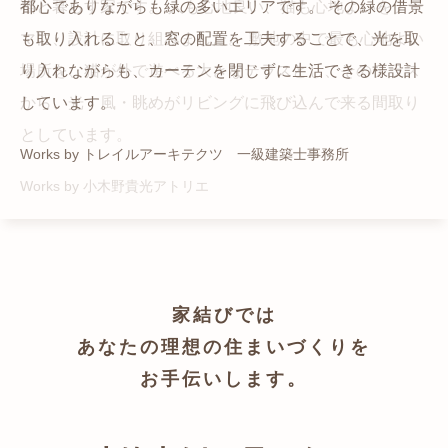
猫と暮らす家です。 人も心地良い、猫も心地よいをテー
都心でありながらも緑の多いエリアです。 その緑の借景
自然の中の岩山を切り開いて造った、ワイルドなゲスト
かつての機織り工場が、その趣を残しつつ孫世帯の住居
マに、設計に取り組みました。 敷地の中で最も心地よい
も取り入れること、窓の配置を工夫することで、光を取
ハウスをイメージした空間が広がる都市型住宅です。
へと蘇りました。
場所を、猫が外で遊べる大きなテラスとし、そのテラス
り入れながらも、カーテンを閉じずに生活できる様設計
Works by ZAG空間設計舎
Works by ZAG空間設計舎
から、光・風・眺めがリビングに飛び込んで来る間取り
しています。
としています。
Works by トレイルアーキテクツ 一級建築士事務所
Works by 小木野貴光アトリエ
家結びでは
あなたの理想の住まいづくりを
お手伝いします。