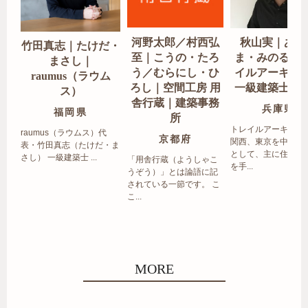
河野太郎／村西弘
秋山実｜あき
竹田真志｜たけだ・
至｜こうの・たろ
ま・みのる｜
まさし｜
う／むらにし・ひ
イルアーキテ
raumus（ラウム
ろし｜空間工房 用
一級建築士事
ス）
舎行蔵｜建築事務
兵庫県
福岡県
所
トレイルアーキテク
raumus（ラウムス）代
京都府
関西、東京を中心エ
表・竹田真志（たけだ・ま
として、主に住宅の
さし） 一級建築士 ...
「用舎行蔵（ようしゃこ
を手...
うぞう）」とは論語に記
されている一節です。 こ
こ...
MORE