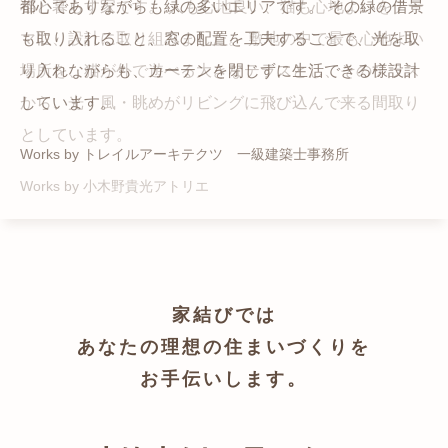
猫と暮らす家です。 人も心地良い、猫も心地よいをテー
都心でありながらも緑の多いエリアです。 その緑の借景
自然の中の岩山を切り開いて造った、ワイルドなゲスト
かつての機織り工場が、その趣を残しつつ孫世帯の住居
マに、設計に取り組みました。 敷地の中で最も心地よい
も取り入れること、窓の配置を工夫することで、光を取
ハウスをイメージした空間が広がる都市型住宅です。
へと蘇りました。
場所を、猫が外で遊べる大きなテラスとし、そのテラス
り入れながらも、カーテンを閉じずに生活できる様設計
Works by ZAG空間設計舎
Works by ZAG空間設計舎
から、光・風・眺めがリビングに飛び込んで来る間取り
しています。
としています。
Works by トレイルアーキテクツ 一級建築士事務所
Works by 小木野貴光アトリエ
家結びでは
あなたの理想の住まいづくりを
お手伝いします。