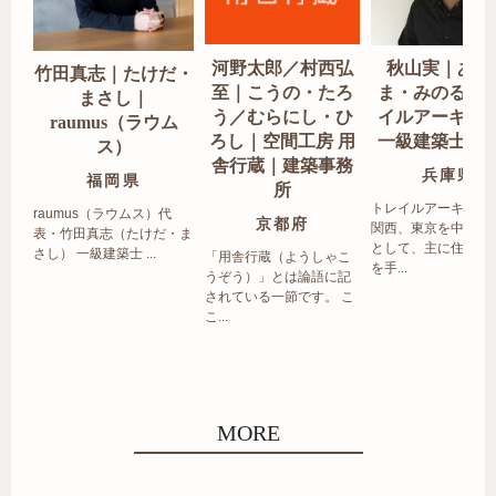
河野太郎／村西弘
秋山実｜あき
竹田真志｜たけだ・
至｜こうの・たろ
ま・みのる｜
まさし｜
う／むらにし・ひ
イルアーキテ
raumus（ラウム
ろし｜空間工房 用
一級建築士事
ス）
舎行蔵｜建築事務
兵庫県
福岡県
所
トレイルアーキテク
raumus（ラウムス）代
京都府
関西、東京を中心エ
表・竹田真志（たけだ・ま
として、主に住宅の
さし） 一級建築士 ...
「用舎行蔵（ようしゃこ
を手...
うぞう）」とは論語に記
されている一節です。 こ
こ...
MORE