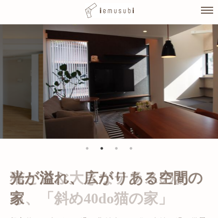
Skip
to
content
光が溢れ、広がりある空間の
家