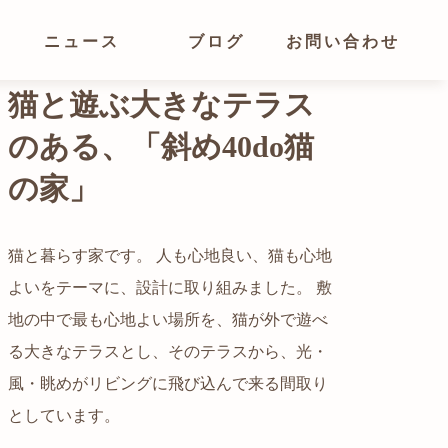
ニュース
ブログ
お問い合わせ
光が溢れ、広がりある
空間の家
猫と暮らす家です。 人も心地良い、猫も心地
よいをテーマに、設計に取り組みました。 敷
都心でありながらも緑の多いエリアです。 そ
地の中で最も心地よい場所を、猫が外で遊べ
の緑の借景も取り入れること、窓の配置を工
る大きなテラスとし、そのテラスから、光・
夫することで、光を取り入れながらも、カー
自然の中の岩山を切り開いて造った、ワイル
風・眺めがリビングに飛び込んで来る間取り
テンを閉じずに生活できる様設計していま
ドなゲストハウスをイメージした空間が広が
かつての機織り工場が、その趣を残しつつ孫
としています。
す。
る都市型住宅です。
世帯の住居へと蘇りました。