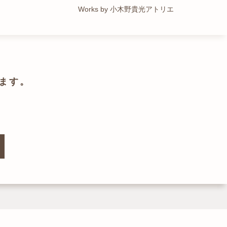
Works by トレイルアーキテクツ 一級建築士事務所
Works by 小木野貴光アトリエ
Works by ZAG空間設計舎
Works by ZAG空間設計舎
ます。