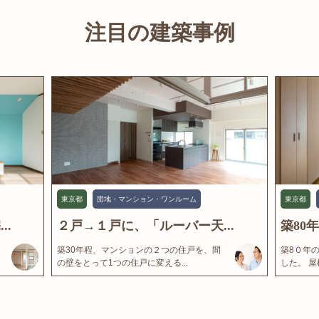
注目の建築事例
東京都
団地・マンション・ワンルーム
東京都
..
２戸→１戸に、「ルーバー天...
築80
築30年程、マンションの２つの住戸を、間
築8０年
の壁をとって1つの住戸に変える...
した。 屋