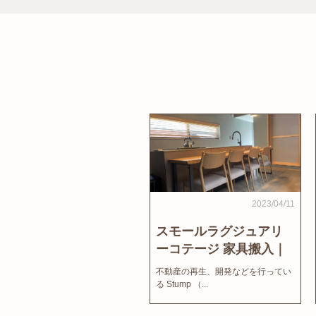
2023/04/11
スモールラグジュアリ
ーコテージ 家具搬入｜
家結びNews
不動産の再生、開発などを行ってい
る Stump （...