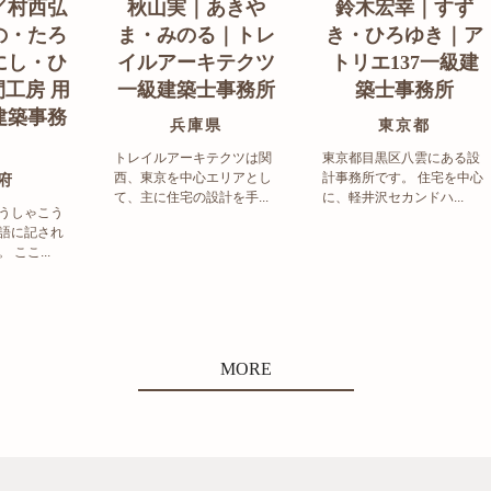
／村西弘
秋山実｜あきや
鈴木宏幸｜すず
の・たろ
ま・みのる｜トレ
き・ひろゆき｜ア
にし・ひ
イルアーキテクツ
トリエ137一級建
工房 用
一級建築士事務所
築士事務所
建築事務
兵庫県
東京都
トレイルアーキテクツは関
東京都目黒区八雲にある設
西、東京を中心エリアとし
計事務所です。 住宅を中心
府
て、主に住宅の設計を手...
に、軽井沢セカンドハ...
うしゃこう
語に記され
ここ...
MORE