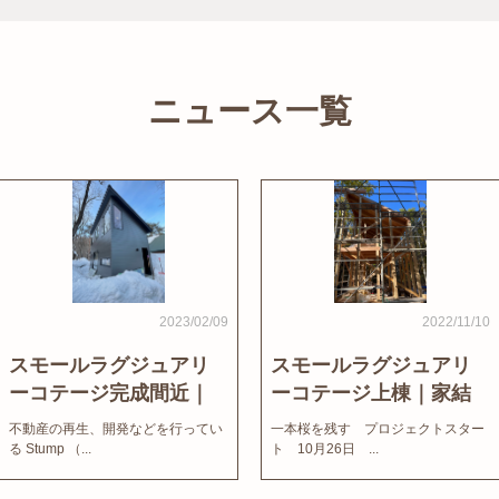
ニュース一覧
2023/02/09
2022/11/10
スモールラグジュアリ
スモールラグジュアリ
ーコテージ完成間近｜
ーコテージ上棟｜家結
家結びNews
びNews
不動産の再生、開発などを行ってい
一本桜を残す プロジェクトスター
る Stump （...
ト 10月26日 ...