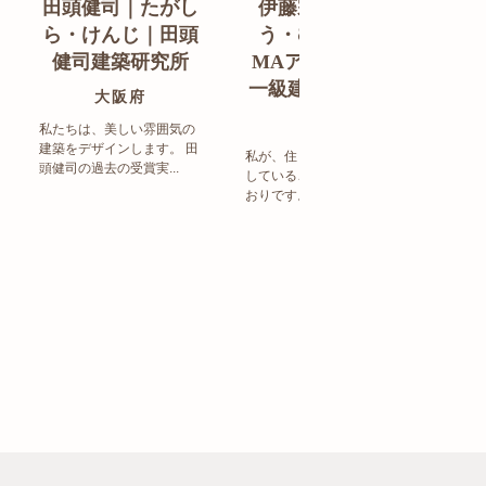
田頭健司｜たがし
伊藤宗明｜いと
白
ら・けんじ｜田頭
う・むねあき｜
す
健司建築研究所
MAアーキテクト
de
一級建築士事務所
ン
大阪府
福岡県
私たちは、美しい雰囲気の
建築をデザインします。 田
私が、住まい造りで大事に
頭健司の過去の受賞実...
していることは、以下のと
まち
おりです。 洗練された...
ど生
トの設