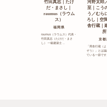
竹田真志｜たけ
河野太郎
だ・まさし｜
至｜こう
raumus（ラウム
う／むら
ス）
ろし｜空間
舎行蔵｜
福岡県
所
raumus（ラウムス）代表・
竹田真志（たけだ・まさ
京都
し） 一級建築士 ...
「用舎行蔵（よ
ぞう）」とは論
ている一節です。 