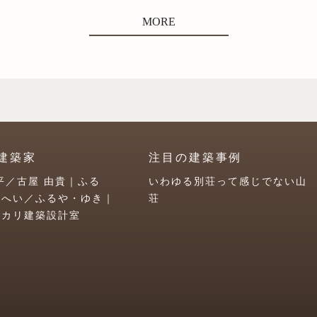
MORE
建築家
注目の建築事例
平／古屋 由貴｜ふる
いわゆる別荘って感じでない山
うへい／ふるや・ゆき｜
荘
ユカリ建築設計室