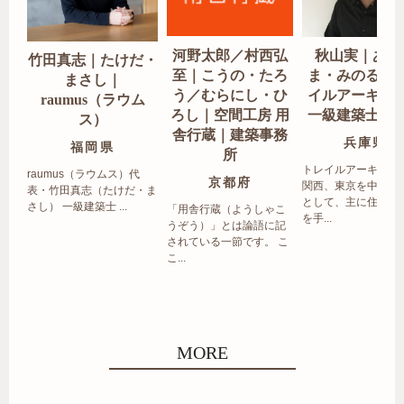
河野太郎／村西弘
秋山実｜あき
竹田真志｜たけだ・
至｜こうの・たろ
ま・みのる｜
まさし｜
う／むらにし・ひ
イルアーキテ
raumus（ラウム
ろし｜空間工房 用
一級建築士事
ス）
舎行蔵｜建築事務
兵庫県
福岡県
所
トレイルアーキテク
raumus（ラウムス）代
京都府
関西、東京を中心エ
表・竹田真志（たけだ・ま
として、主に住宅の
さし） 一級建築士 ...
「用舎行蔵（ようしゃこ
を手...
うぞう）」とは論語に記
されている一節です。 こ
こ...
MORE