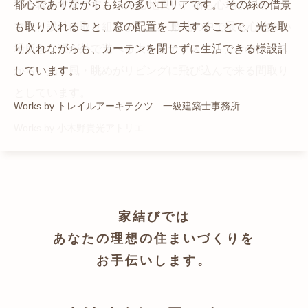
猫と暮らす家です。 人も心地良い、猫も心地よいをテー
都心でありながらも緑の多いエリアです。 その緑の借景
自然の中の岩山を切り開いて造った、ワイルドなゲスト
かつての機織り工場が、その趣を残しつつ孫世帯の住居
マに、設計に取り組みました。 敷地の中で最も心地よい
も取り入れること、窓の配置を工夫することで、光を取
ハウスをイメージした空間が広がる都市型住宅です。
へと蘇りました。
場所を、猫が外で遊べる大きなテラスとし、そのテラス
り入れながらも、カーテンを閉じずに生活できる様設計
Works by ZAG空間設計舎
Works by ZAG空間設計舎
から、光・風・眺めがリビングに飛び込んで来る間取り
しています。
としています。
Works by トレイルアーキテクツ 一級建築士事務所
Works by 小木野貴光アトリエ
家結びでは
あなたの理想の住まいづくりを
お手伝いします。