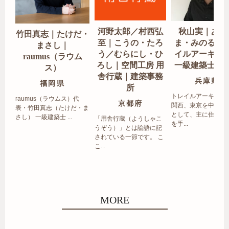
河野太郎／村西弘
秋山実｜あき
竹田真志｜たけだ・
至｜こうの・たろ
ま・みのる｜
まさし｜
う／むらにし・ひ
イルアーキテ
raumus（ラウム
ろし｜空間工房 用
一級建築士事
ス）
舎行蔵｜建築事務
兵庫県
福岡県
所
トレイルアーキテク
raumus（ラウムス）代
京都府
関西、東京を中心エ
表・竹田真志（たけだ・ま
として、主に住宅の
さし） 一級建築士 ...
「用舎行蔵（ようしゃこ
を手...
うぞう）」とは論語に記
されている一節です。 こ
こ...
MORE