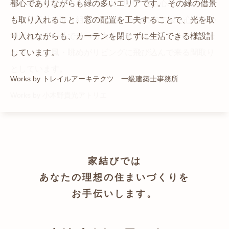
猫と暮らす家です。 人も心地良い、猫も心地よいをテー
都心でありながらも緑の多いエリアです。 その緑の借景
自然の中の岩山を切り開いて造った、ワイルドなゲスト
かつての機織り工場が、その趣を残しつつ孫世帯の住居
マに、設計に取り組みました。 敷地の中で最も心地よい
も取り入れること、窓の配置を工夫することで、光を取
ハウスをイメージした空間が広がる都市型住宅です。
へと蘇りました。
場所を、猫が外で遊べる大きなテラスとし、そのテラス
り入れながらも、カーテンを閉じずに生活できる様設計
Works by ZAG空間設計舎
Works by ZAG空間設計舎
から、光・風・眺めがリビングに飛び込んで来る間取り
しています。
としています。
Works by トレイルアーキテクツ 一級建築士事務所
Works by 小木野貴光アトリエ
家結びでは
あなたの理想の住まいづくりを
お手伝いします。