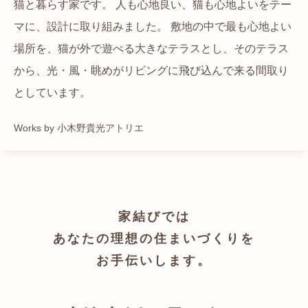
猫と暮らす家です。 人も心地良い、猫も心地よいをテー
都心でありながらも緑の多いエリアです。 その緑の借景
自然の中の岩山を切り開いて造った、ワイルドなゲスト
かつての機織り工場が、その趣を残しつつ孫世帯の住居
マに、設計に取り組みました。 敷地の中で最も心地よい
も取り入れること、窓の配置を工夫することで、光を取
ハウスをイメージした空間が広がる都市型住宅です。
へと蘇りました。
場所を、猫が外で遊べる大きなテラスとし、そのテラス
り入れながらも、カーテンを閉じずに生活できる様設計
Works by ZAG空間設計舎
Works by ZAG空間設計舎
から、光・風・眺めがリビングに飛び込んで来る間取り
しています。
としています。
Works by トレイルアーキテクツ 一級建築士事務所
Works by 小木野貴光アトリエ
家結びでは
あなたの理想の住まいづくりを
お手伝いします。