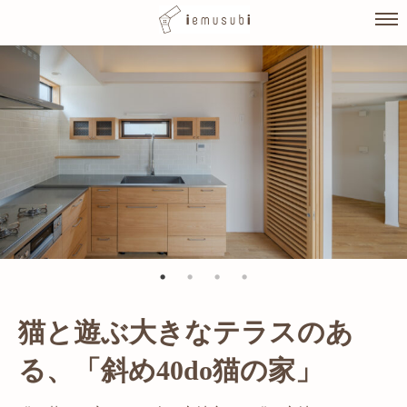
Skip
to
content
猫と遊ぶ大きなテラスのあ
光が溢れ、広がりある空間の
る、「斜め40do猫の家」
家