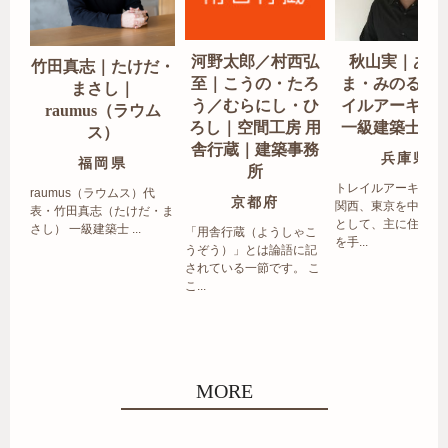
河野太郎／村西弘
秋山実｜あき
竹田真志｜たけだ・
至｜こうの・たろ
ま・みのる｜
まさし｜
う／むらにし・ひ
イルアーキテ
raumus（ラウム
ろし｜空間工房 用
一級建築士事
ス）
舎行蔵｜建築事務
兵庫県
福岡県
所
トレイルアーキテク
raumus（ラウムス）代
京都府
関西、東京を中心エ
表・竹田真志（たけだ・ま
として、主に住宅の
さし） 一級建築士 ...
「用舎行蔵（ようしゃこ
を手...
うぞう）」とは論語に記
されている一節です。 こ
こ...
MORE