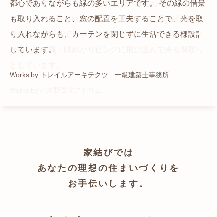
猫と暮らす家です。 人も心地良い、猫も心地よいをテー
都心でありながらも緑の多いエリアです。 その緑の借景
自然の中の岩山を切り開いて造った、ワイルドなゲスト
かつての機織り工場が、その趣を残しつつ孫世帯の住居
マに、設計に取り組みました。 敷地の中で最も心地よい
も取り入れること、窓の配置を工夫することで、光を取
ハウスをイメージした空間が広がる都市型住宅です。
へと蘇りました。
場所を、猫が外で遊べる大きなテラスとし、そのテラス
り入れながらも、カーテンを閉じずに生活できる様設計
Works by ZAG空間設計舎
Works by ZAG空間設計舎
から、光・風・眺めがリビングに飛び込んで来る間取り
しています。
としています。
Works by トレイルアーキテクツ 一級建築士事務所
Works by 小木野貴光アトリエ
家結びでは
あなたの理想の住まいづくりを
お手伝いします。