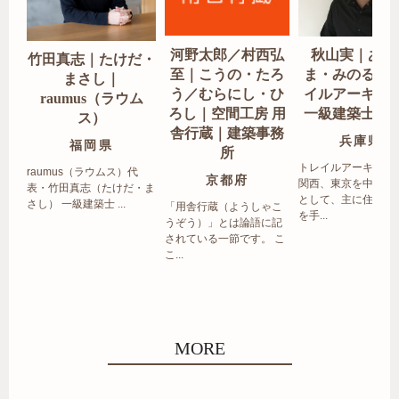
河野太郎／村西弘
秋山実｜あき
竹田真志｜たけだ・
至｜こうの・たろ
ま・みのる｜
まさし｜
う／むらにし・ひ
イルアーキテ
raumus（ラウム
ろし｜空間工房 用
一級建築士事
ス）
舎行蔵｜建築事務
兵庫県
福岡県
所
トレイルアーキテク
raumus（ラウムス）代
京都府
関西、東京を中心エ
表・竹田真志（たけだ・ま
として、主に住宅の
さし） 一級建築士 ...
「用舎行蔵（ようしゃこ
を手...
うぞう）」とは論語に記
されている一節です。 こ
こ...
MORE