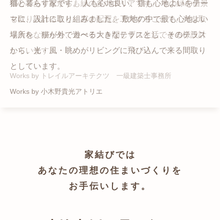
猫と暮らす家です。 人も心地良い、猫も心地よいをテー
都心でありながらも緑の多いエリアです。 その緑の借景
自然の中の岩山を切り開いて造った、ワイルドなゲスト
かつての機織り工場が、その趣を残しつつ孫世帯の住居
マに、設計に取り組みました。 敷地の中で最も心地よい
も取り入れること、窓の配置を工夫することで、光を取
ハウスをイメージした空間が広がる都市型住宅です。
へと蘇りました。
場所を、猫が外で遊べる大きなテラスとし、そのテラス
り入れながらも、カーテンを閉じずに生活できる様設計
Works by ZAG空間設計舎
Works by ZAG空間設計舎
から、光・風・眺めがリビングに飛び込んで来る間取り
しています。
としています。
Works by トレイルアーキテクツ 一級建築士事務所
Works by 小木野貴光アトリエ
家結びでは
あなたの理想の住まいづくりを
お手伝いします。