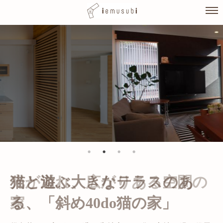
Skip
to
content
光が溢れ、広がりある空間の
家