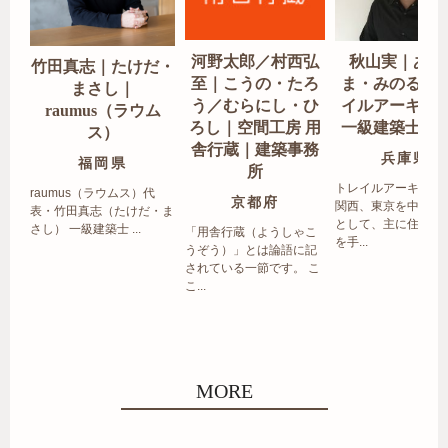
河野太郎／村西弘
秋山実｜あき
竹田真志｜たけだ・
至｜こうの・たろ
ま・みのる｜
まさし｜
う／むらにし・ひ
イルアーキテ
raumus（ラウム
ろし｜空間工房 用
一級建築士事
ス）
舎行蔵｜建築事務
兵庫県
福岡県
所
トレイルアーキテク
raumus（ラウムス）代
京都府
関西、東京を中心エ
表・竹田真志（たけだ・ま
として、主に住宅の
さし） 一級建築士 ...
「用舎行蔵（ようしゃこ
を手...
うぞう）」とは論語に記
されている一節です。 こ
こ...
MORE