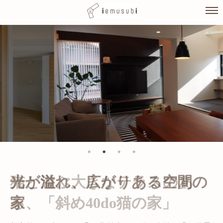
Skip
to
content
光が溢れ、広がりある空間の
家