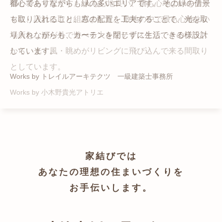
猫と暮らす家です。 人も心地良い、猫も心地よいをテー
都心でありながらも緑の多いエリアです。 その緑の借景
自然の中の岩山を切り開いて造った、ワイルドなゲスト
かつての機織り工場が、その趣を残しつつ孫世帯の住居
マに、設計に取り組みました。 敷地の中で最も心地よい
も取り入れること、窓の配置を工夫することで、光を取
ハウスをイメージした空間が広がる都市型住宅です。
へと蘇りました。
場所を、猫が外で遊べる大きなテラスとし、そのテラス
り入れながらも、カーテンを閉じずに生活できる様設計
Works by ZAG空間設計舎
Works by ZAG空間設計舎
から、光・風・眺めがリビングに飛び込んで来る間取り
しています。
としています。
Works by トレイルアーキテクツ 一級建築士事務所
Works by 小木野貴光アトリエ
家結びでは
あなたの理想の住まいづくりを
お手伝いします。