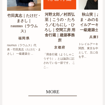
河野太郎／村西弘
秋山実｜あき
竹田真志｜たけだ・
至｜こうの・たろ
ま・みのる｜
まさし｜
う／むらにし・ひ
イルアーキテ
raumus（ラウム
ろし｜空間工房 用
一級建築士事
ス）
舎行蔵｜建築事務
兵庫県
福岡県
所
トレイルアーキテク
raumus（ラウムス）代
京都府
関西、東京を中心エ
表・竹田真志（たけだ・ま
として、主に住宅の
さし） 一級建築士 ...
「用舎行蔵（ようしゃこ
を手...
うぞう）」とは論語に記
されている一節です。 こ
こ...
MORE