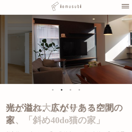
Skip
to
content
光が溢れ、広がりある空間の
家