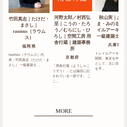
河野太郎／村西弘
秋山実｜あき
竹田真志｜たけだ・
至｜こうの・たろ
ま・みのる｜
まさし｜
う／むらにし・ひ
イルアーキテ
raumus（ラウム
ろし｜空間工房 用
一級建築士事
ス）
舎行蔵｜建築事務
兵庫県
福岡県
所
トレイルアーキテク
raumus（ラウムス）代
京都府
関西、東京を中心エ
表・竹田真志（たけだ・ま
として、主に住宅の
さし） 一級建築士 ...
「用舎行蔵（ようしゃこ
を手...
うぞう）」とは論語に記
されている一節です。 こ
こ...
MORE