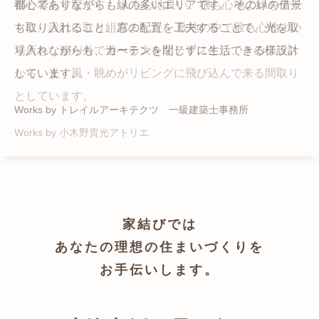
猫と暮らす家です。 人も心地良い、猫も心地よいをテー
都心でありながらも緑の多いエリアです。 その緑の借景
自然の中の岩山を切り開いて造った、ワイルドなゲスト
かつての機織り工場が、その趣を残しつつ孫世帯の住居
マに、設計に取り組みました。 敷地の中で最も心地よい
も取り入れること、窓の配置を工夫することで、光を取
ハウスをイメージした空間が広がる都市型住宅です。
へと蘇りました。
場所を、猫が外で遊べる大きなテラスとし、そのテラス
り入れながらも、カーテンを閉じずに生活できる様設計
Works by ZAG空間設計舎
Works by ZAG空間設計舎
から、光・風・眺めがリビングに飛び込んで来る間取り
しています。
としています。
Works by トレイルアーキテクツ 一級建築士事務所
Works by 小木野貴光アトリエ
家結びでは
あなたの理想の住まいづくりを
お手伝いします。