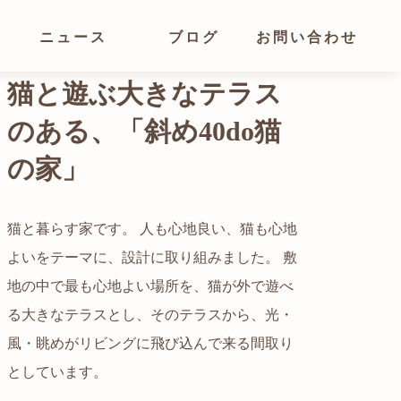
ニュース
ブログ
お問い合わせ
光が溢れ、広がりある
空間の家
猫と暮らす家です。 人も心地良い、猫も心地
よいをテーマに、設計に取り組みました。 敷
都心でありながらも緑の多いエリアです。 そ
地の中で最も心地よい場所を、猫が外で遊べ
の緑の借景も取り入れること、窓の配置を工
る大きなテラスとし、そのテラスから、光・
夫することで、光を取り入れながらも、カー
自然の中の岩山を切り開いて造った、ワイル
風・眺めがリビングに飛び込んで来る間取り
テンを閉じずに生活できる様設計していま
ドなゲストハウスをイメージした空間が広が
かつての機織り工場が、その趣を残しつつ孫
としています。
す。
る都市型住宅です。
世帯の住居へと蘇りました。