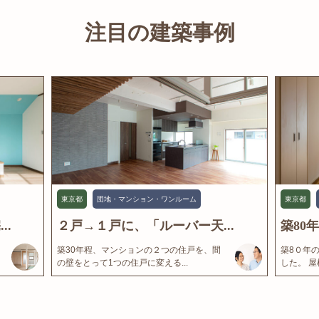
注目の建築事例
東京都
団地・マンション・ワンルーム
東京都
..
２戸→１戸に、「ルーバー天...
築80
築30年程、マンションの２つの住戸を、間
築8０年
の壁をとって1つの住戸に変える...
した。 屋