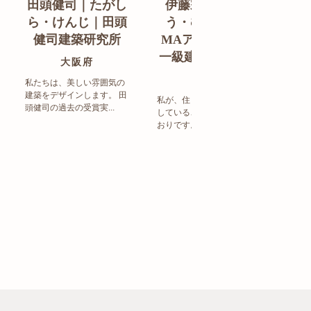
田頭健司｜たがし
伊藤宗明｜いと
白
ら・けんじ｜田頭
う・むねあき｜
す
健司建築研究所
MAアーキテクト
de
一級建築士事務所
ン
大阪府
福岡県
私たちは、美しい雰囲気の
建築をデザインします。 田
私が、住まい造りで大事に
頭健司の過去の受賞実...
していることは、以下のと
まち
おりです。 洗練された...
ど生
トの設