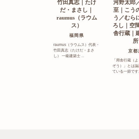
竹田真志｜たけ
河野太郎
だ・まさし｜
至｜こう
raumus（ラウム
う／むら
ス）
ろし｜空間
舎行蔵｜
福岡県
所
raumus（ラウムス）代表・
竹田真志（たけだ・まさ
京都
し） 一級建築士 ...
「用舎行蔵（よ
ぞう）」とは論
ている一節です。 