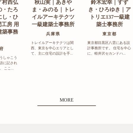
／村西弘
秋山実｜あきや
鈴木宏幸｜すず
の・たろ
ま・みのる｜トレ
き・ひろゆき｜ア
にし・ひ
イルアーキテクツ
トリエ137一級建
工房 用
一級建築士事務所
築士事務所
建築事務
兵庫県
東京都
トレイルアーキテクツは関
東京都目黒区八雲にある設
西、東京を中心エリアとし
計事務所です。 住宅を中心
府
て、主に住宅の設計を手...
に、軽井沢セカンドハ...
うしゃこう
語に記され
ここ...
MORE