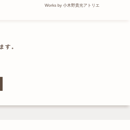
Works by トレイルアーキテクツ 一級建築士事務所
Works by 小木野貴光アトリエ
Works by ZAG空間設計舎
Works by ZAG空間設計舎
ます。