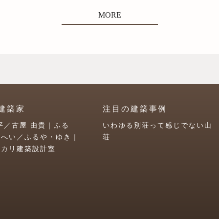
MORE
建築家
注目の建築事例
平／古屋 由貴｜ふる
いわゆる別荘って感じでない山
うへい／ふるや・ゆき｜
荘
ユカリ建築設計室