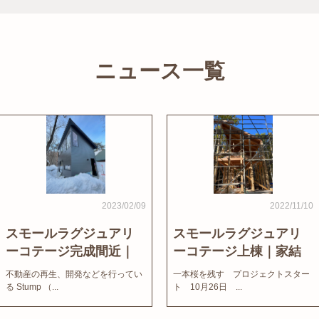
ニュース一覧
2023/02/09
2022/11/10
スモールラグジュアリ
スモールラグジュアリ
ーコテージ完成間近｜
ーコテージ上棟｜家結
家結びNews
びNews
不動産の再生、開発などを行ってい
一本桜を残す プロジェクトスター
る Stump （...
ト 10月26日 ...