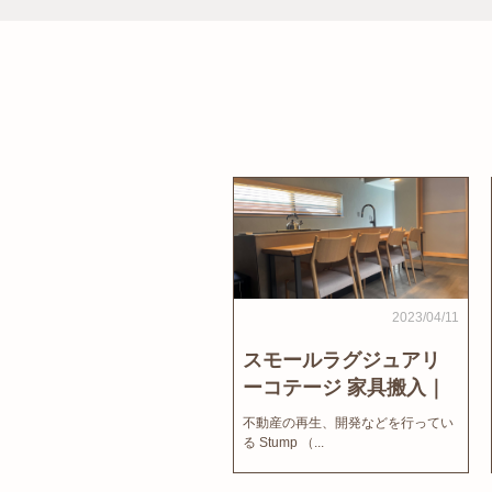
2023/04/11
スモールラグジュアリ
ーコテージ 家具搬入｜
家結びNews
不動産の再生、開発などを行ってい
る Stump （...