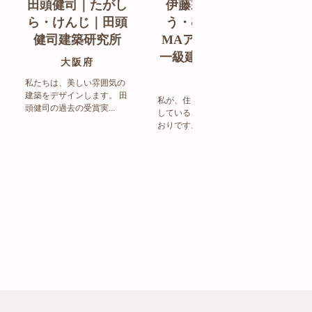
田頭健司｜たがし
伊藤宗明｜いと
白
ら・けんじ｜田頭
う・むねあき｜
す
健司建築研究所
MAアーキテクト
de
一級建築士事務所
ン
大阪府
福岡県
私たちは、美しい雰囲気の
建築をデザインします。 田
私が、住まい造りで大事に
頭健司の過去の受賞実...
していることは、以下のと
まち
おりです。 洗練された...
ど生
トの設