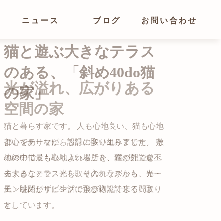
ニュース
ブログ
お問い合わせ
光が溢れ、広がりある
空間の家
猫と暮らす家です。 人も心地良い、猫も心地
よいをテーマに、設計に取り組みました。 敷
都心でありながらも緑の多いエリアです。 そ
地の中で最も心地よい場所を、猫が外で遊べ
の緑の借景も取り入れること、窓の配置を工
る大きなテラスとし、そのテラスから、光・
夫することで、光を取り入れながらも、カー
自然の中の岩山を切り開いて造った、ワイル
風・眺めがリビングに飛び込んで来る間取り
テンを閉じずに生活できる様設計していま
ドなゲストハウスをイメージした空間が広が
かつての機織り工場が、その趣を残しつつ孫
としています。
す。
る都市型住宅です。
世帯の住居へと蘇りました。