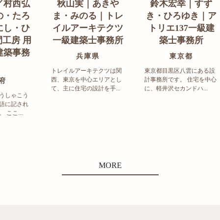
／村西弘
秋山実｜あきや
鈴木宏幸｜すず
の・たろ
ま・みのる｜トレ
き・ひろゆき｜ア
にし・ひ
イルアーキテクツ
トリエ137一級建
工房 用
一級建築士事務所
築士事務所
建築事務
兵庫県
東京都
トレイルアーキテクツは関
東京都目黒区八雲にある設
西、東京を中心エリアとし
計事務所です。 住宅を中心
府
て、主に住宅の設計を手...
に、軽井沢セカンドハ...
うしゃこう
語に記され
ここ...
MORE