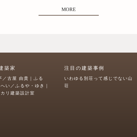
MORE
建築家
注目の建築事例
平／古屋 由貴｜ふる
いわゆる別荘って感じでない山
うへい／ふるや・ゆき｜
荘
ユカリ建築設計室