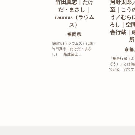
竹田真志｜たけ
河野太郎
だ・まさし｜
至｜こう
raumus（ラウム
う／むら
ス）
ろし｜空間
舎行蔵｜
福岡県
所
raumus（ラウムス）代表・
竹田真志（たけだ・まさ
京都
し） 一級建築士 ...
「用舎行蔵（よ
ぞう）」とは論
ている一節です。 