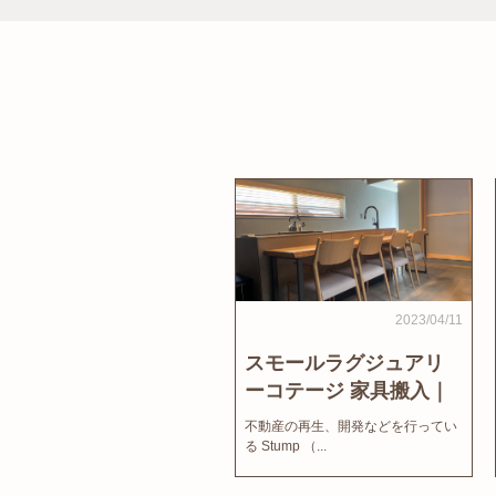
2023/04/11
スモールラグジュアリ
ーコテージ 家具搬入｜
家結びNews
不動産の再生、開発などを行ってい
る Stump （...