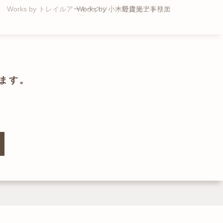
Works by トレイルアーキテクツ 一級建築士事務所
Works by 小木野貴光アトリエ
Works by ZAG空間設計舎
Works by ZAG空間設計舎
ます。