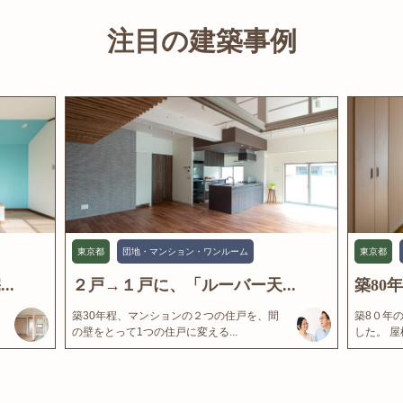
注目の建築事例
東京都
団地・マンション・ワンルーム
東京都
..
２戸→１戸に、「ルーバー天...
築80
築30年程、マンションの２つの住戸を、間
築8０年
の壁をとって1つの住戸に変える...
した。 屋