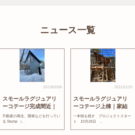
ニュース一覧
2023/02/09
2022/11/10
スモールラグジュアリ
スモールラグジュアリ
ーコテージ完成間近｜
ーコテージ上棟｜家結
家結びNews
びNews
不動産の再生、開発などを行ってい
一本桜を残す プロジェクトスター
る Stump （...
ト 10月26日 ...