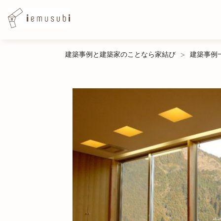
Skip
建築事例と建築家のことなら家結び
建築事例
>
to
content