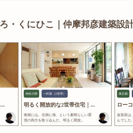
ろ・くにひこ｜仲摩邦彦建築設
神奈川県
一軒家（2世帯）
東京都
..
明るく開放的な2世帯住宅｜...
ローコ
南側に山、北側に海、という素晴らしい環
改装前は
境の両方を取り込んだ、明るく開放...
んでした…