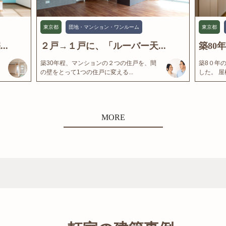
東京都
団地・マンション・ワンルーム
東京都
..
２戸→１戸に、「ルーバー天...
築80
築30年程、マンションの２つの住戸を、間
築8０年
の壁をとって1つの住戸に変える...
した。 屋
MORE