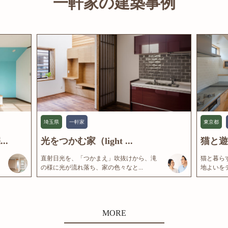
一軒家の建築事例
埼玉県
一軒家
東京都
..
光をつかむ家（light ...
猫と遊
直射日光を、「つかまえ」吹抜けから、滝
猫と暮ら
の様に光が流れ落ち、家の色々なと...
地よいをテ
MORE