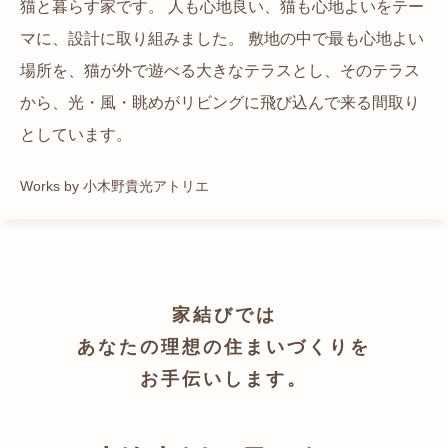
猫と暮らす家です。 人も心地良い、猫も心地よいをテー
都心でありながらも緑の多いエリアです。 その緑の借景
自然の中の岩山を切り開いて造った、ワイルドなゲスト
かつての機織り工場が、その趣を残しつつ孫世帯の住居
マに、設計に取り組みました。 敷地の中で最も心地よい
も取り入れること、窓の配置を工夫することで、光を取
ハウスをイメージした空間が広がる都市型住宅です。
へと蘇りました。
場所を、猫が外で遊べる大きなテラスとし、そのテラス
り入れながらも、カーテンを閉じずに生活できる様設計
Works by ZAG空間設計舎
Works by ZAG空間設計舎
から、光・風・眺めがリビングに飛び込んで来る間取り
しています。
としています。
Works by トレイルアーキテクツ 一級建築士事務所
Works by 小木野貴光アトリエ
家結びでは
あなたの理想の住まいづくりを
お手伝いします。