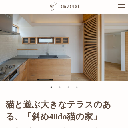
Skip
to
content
猫と遊ぶ大きなテラスのあ
光が溢れ、広がりある空間の
る、「斜め40do猫の家」
家