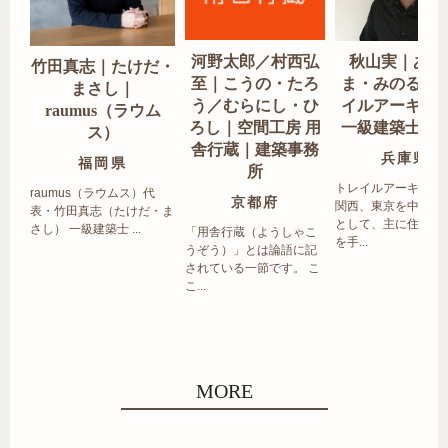
河野太郎／村西弘
秋山実｜あき
竹田真志｜たけだ・
至｜こうの・たろ
ま・みのる｜
まさし｜
う／むらにし・ひ
イルアーキテ
raumus（ラウム
ろし｜空間工房 用
一級建築士事
ス）
舎行蔵｜建築事務
兵庫県
福岡県
所
トレイルアーキテク
raumus（ラウムス）代
京都府
関西、東京を中心エ
表・竹田真志（たけだ・ま
として、主に住宅の
さし） 一級建築士 ...
「用舎行蔵（ようしゃこ
を手...
うぞう）」とは論語に記
されている一節です。 こ
こ...
MORE