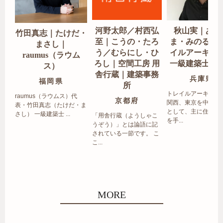
河野太郎／村西弘
秋山実｜あき
竹田真志｜たけだ・
至｜こうの・たろ
ま・みのる｜
まさし｜
う／むらにし・ひ
イルアーキテ
raumus（ラウム
ろし｜空間工房 用
一級建築士事
ス）
舎行蔵｜建築事務
兵庫県
福岡県
所
トレイルアーキテク
raumus（ラウムス）代
京都府
関西、東京を中心エ
表・竹田真志（たけだ・ま
として、主に住宅の
さし） 一級建築士 ...
「用舎行蔵（ようしゃこ
を手...
うぞう）」とは論語に記
されている一節です。 こ
こ...
MORE