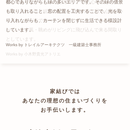
猫と暮らす家です。 人も心地良い、猫も心地よいをテー
都心でありながらも緑の多いエリアです。 その緑の借景
自然の中の岩山を切り開いて造った、ワイルドなゲスト
かつての機織り工場が、その趣を残しつつ孫世帯の住居
マに、設計に取り組みました。 敷地の中で最も心地よい
も取り入れること、窓の配置を工夫することで、光を取
ハウスをイメージした空間が広がる都市型住宅です。
へと蘇りました。
場所を、猫が外で遊べる大きなテラスとし、そのテラス
り入れながらも、カーテンを閉じずに生活できる様設計
Works by ZAG空間設計舎
Works by ZAG空間設計舎
から、光・風・眺めがリビングに飛び込んで来る間取り
しています。
としています。
Works by トレイルアーキテクツ 一級建築士事務所
Works by 小木野貴光アトリエ
家結びでは
あなたの理想の住まいづくりを
お手伝いします。