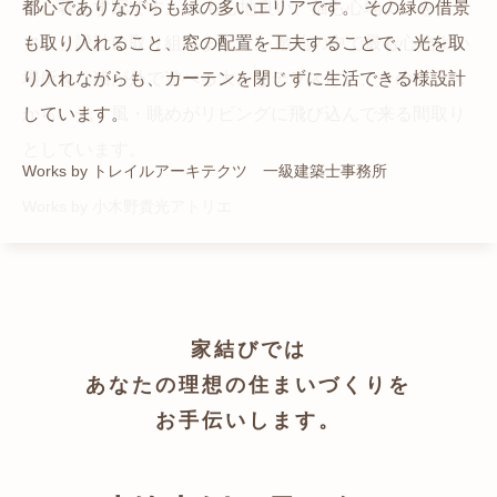
猫と暮らす家です。 人も心地良い、猫も心地よいをテー
都心でありながらも緑の多いエリアです。 その緑の借景
自然の中の岩山を切り開いて造った、ワイルドなゲスト
かつての機織り工場が、その趣を残しつつ孫世帯の住居
マに、設計に取り組みました。 敷地の中で最も心地よい
も取り入れること、窓の配置を工夫することで、光を取
ハウスをイメージした空間が広がる都市型住宅です。
へと蘇りました。
場所を、猫が外で遊べる大きなテラスとし、そのテラス
り入れながらも、カーテンを閉じずに生活できる様設計
Works by ZAG空間設計舎
Works by ZAG空間設計舎
から、光・風・眺めがリビングに飛び込んで来る間取り
しています。
としています。
Works by トレイルアーキテクツ 一級建築士事務所
Works by 小木野貴光アトリエ
家結びでは
あなたの理想の住まいづくりを
お手伝いします。