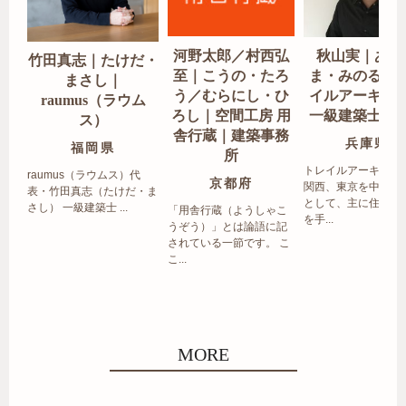
河野太郎／村西弘
秋山実｜あき
竹田真志｜たけだ・
至｜こうの・たろ
ま・みのる｜
まさし｜
う／むらにし・ひ
イルアーキテ
raumus（ラウム
ろし｜空間工房 用
一級建築士事
ス）
舎行蔵｜建築事務
兵庫県
福岡県
所
トレイルアーキテク
raumus（ラウムス）代
京都府
関西、東京を中心エ
表・竹田真志（たけだ・ま
として、主に住宅の
さし） 一級建築士 ...
「用舎行蔵（ようしゃこ
を手...
うぞう）」とは論語に記
されている一節です。 こ
こ...
MORE