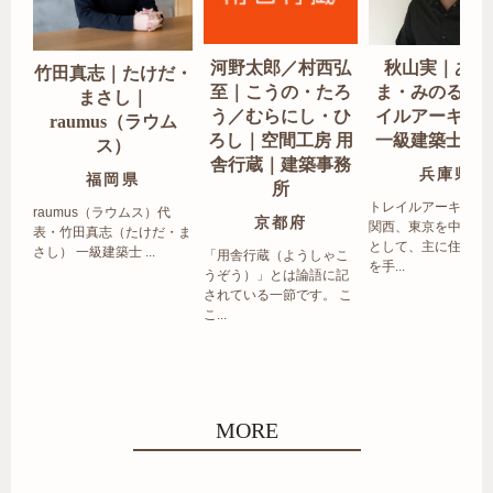
河野太郎／村西弘
秋山実｜あき
竹田真志｜たけだ・
至｜こうの・たろ
ま・みのる｜
まさし｜
う／むらにし・ひ
イルアーキテ
raumus（ラウム
ろし｜空間工房 用
一級建築士事
ス）
舎行蔵｜建築事務
兵庫県
福岡県
所
トレイルアーキテク
raumus（ラウムス）代
京都府
関西、東京を中心エ
表・竹田真志（たけだ・ま
として、主に住宅の
さし） 一級建築士 ...
「用舎行蔵（ようしゃこ
を手...
うぞう）」とは論語に記
されている一節です。 こ
こ...
MORE