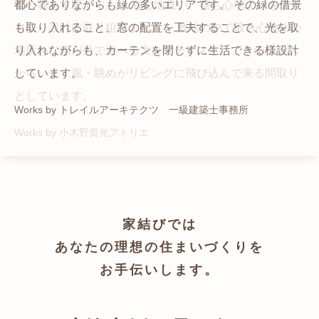
猫と暮らす家です。 人も心地良い、猫も心地よいをテー
都心でありながらも緑の多いエリアです。 その緑の借景
自然の中の岩山を切り開いて造った、ワイルドなゲスト
かつての機織り工場が、その趣を残しつつ孫世帯の住居
マに、設計に取り組みました。 敷地の中で最も心地よい
も取り入れること、窓の配置を工夫することで、光を取
ハウスをイメージした空間が広がる都市型住宅です。
へと蘇りました。
場所を、猫が外で遊べる大きなテラスとし、そのテラス
り入れながらも、カーテンを閉じずに生活できる様設計
Works by ZAG空間設計舎
Works by ZAG空間設計舎
から、光・風・眺めがリビングに飛び込んで来る間取り
しています。
としています。
Works by トレイルアーキテクツ 一級建築士事務所
Works by 小木野貴光アトリエ
家結びでは
あなたの理想の住まいづくりを
お手伝いします。