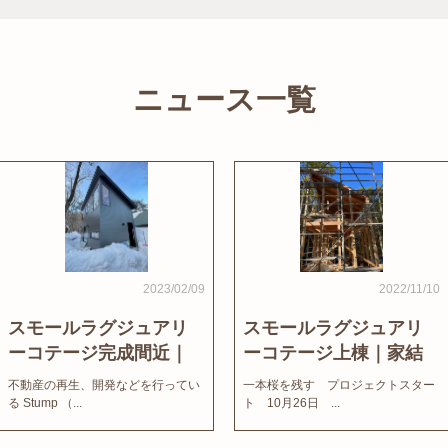
ニュース一覧
2023/02/09
2022/11/10
スモールラグジュアリ
スモールラグジュアリ
ーコテージ完成間近｜
ーコテージ上棟｜家結
家結びNews
びNews
不動産の再生、開発などを行ってい
一本桜を残す プロジェクトスター
る Stump （...
ト 10月26日 ...