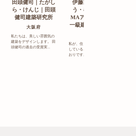
田頭健司｜たがし
伊藤宗明｜いと
白
ら・けんじ｜田頭
う・むねあき｜
す
健司建築研究所
MAアーキテクト
de
一級建築士事務所
ン
大阪府
福岡県
私たちは、美しい雰囲気の
建築をデザインします。 田
私が、住まい造りで大事に
頭健司の過去の受賞実...
していることは、以下のと
まち
おりです。 洗練された...
ど生
トの設