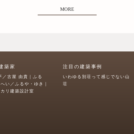
MORE
建築家
注目の建築事例
平／古屋 由貴｜ふる
いわゆる別荘って感じでない山
うへい／ふるや・ゆき｜
荘
ユカリ建築設計室