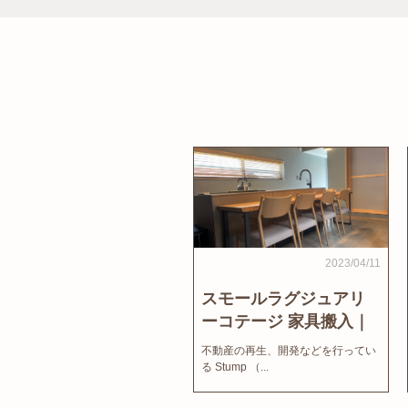
2023/04/11
スモールラグジュアリ
ーコテージ 家具搬入｜
家結びNews
不動産の再生、開発などを行ってい
る Stump （...