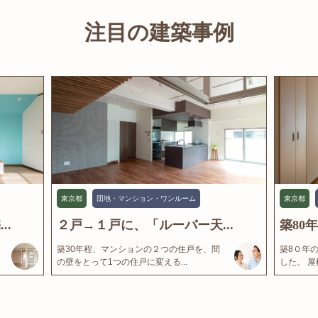
注目の建築事例
東京都
団地・マンション・ワンルーム
東京都
..
２戸→１戸に、「ルーバー天...
築80
築30年程、マンションの２つの住戸を、間
築8０年
の壁をとって1つの住戸に変える...
した。 屋