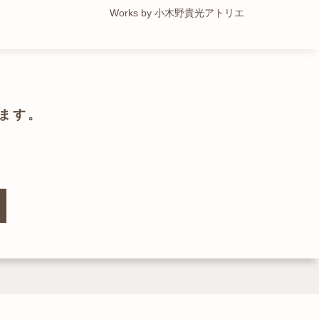
Works by トレイルアーキテクツ 一級建築士事務所
Works by 小木野貴光アトリエ
Works by ZAG空間設計舎
Works by ZAG空間設計舎
ます。