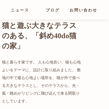
ニュース
ブログ
お問い合わせ
光が溢れ、広がりある
空間の家
猫と暮らす家です。 人も心地良い、猫も心地
よいをテーマに、設計に取り組みました。 敷
都心でありながらも緑の多いエリアです。 そ
地の中で最も心地よい場所を、猫が外で遊べ
の緑の借景も取り入れること、窓の配置を工
る大きなテラスとし、そのテラスから、光・
夫することで、光を取り入れながらも、カー
自然の中の岩山を切り開いて造った、ワイル
風・眺めがリビングに飛び込んで来る間取り
テンを閉じずに生活できる様設計していま
ドなゲストハウスをイメージした空間が広が
かつての機織り工場が、その趣を残しつつ孫
としています。
す。
る都市型住宅です。
世帯の住居へと蘇りました。