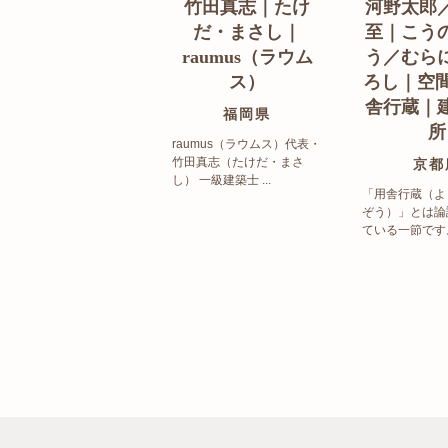
竹田真志｜たけ
河野太郎
だ・まさし｜
至｜こう
raumus（ラウム
う／むら
ス）
ろし｜空間
舎行蔵｜
福岡県
所
raumus（ラウムス）代表・
竹田真志（たけだ・まさ
京都
し） 一級建築士 ...
「用舎行蔵（よ
ぞう）」とは論
ている一節です。 