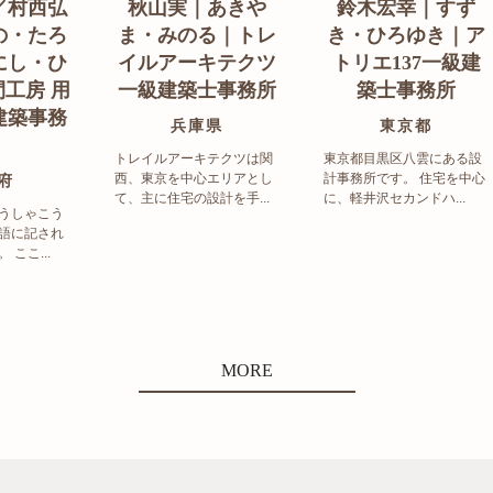
／村西弘
秋山実｜あきや
鈴木宏幸｜すず
の・たろ
ま・みのる｜トレ
き・ひろゆき｜ア
にし・ひ
イルアーキテクツ
トリエ137一級建
工房 用
一級建築士事務所
築士事務所
建築事務
兵庫県
東京都
トレイルアーキテクツは関
東京都目黒区八雲にある設
西、東京を中心エリアとし
計事務所です。 住宅を中心
府
て、主に住宅の設計を手...
に、軽井沢セカンドハ...
うしゃこう
語に記され
ここ...
MORE