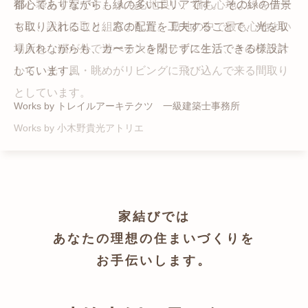
猫と暮らす家です。 人も心地良い、猫も心地よいをテー
都心でありながらも緑の多いエリアです。 その緑の借景
自然の中の岩山を切り開いて造った、ワイルドなゲスト
かつての機織り工場が、その趣を残しつつ孫世帯の住居
マに、設計に取り組みました。 敷地の中で最も心地よい
も取り入れること、窓の配置を工夫することで、光を取
ハウスをイメージした空間が広がる都市型住宅です。
へと蘇りました。
場所を、猫が外で遊べる大きなテラスとし、そのテラス
り入れながらも、カーテンを閉じずに生活できる様設計
Works by ZAG空間設計舎
Works by ZAG空間設計舎
から、光・風・眺めがリビングに飛び込んで来る間取り
しています。
としています。
Works by トレイルアーキテクツ 一級建築士事務所
Works by 小木野貴光アトリエ
家結びでは
あなたの理想の住まいづくりを
お手伝いします。