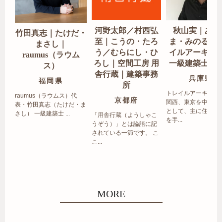
河野太郎／村西弘
秋山実｜あき
竹田真志｜たけだ・
至｜こうの・たろ
ま・みのる｜
まさし｜
う／むらにし・ひ
イルアーキテ
raumus（ラウム
ろし｜空間工房 用
一級建築士事
ス）
舎行蔵｜建築事務
兵庫県
福岡県
所
トレイルアーキテク
raumus（ラウムス）代
京都府
関西、東京を中心エ
表・竹田真志（たけだ・ま
として、主に住宅の
さし） 一級建築士 ...
「用舎行蔵（ようしゃこ
を手...
うぞう）」とは論語に記
されている一節です。 こ
こ...
MORE