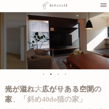
Skip
to
content
光が溢れ、広がりある空間の
家