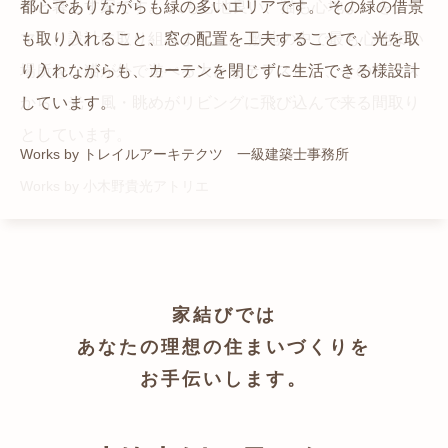
猫と暮らす家です。 人も心地良い、猫も心地よいをテー
都心でありながらも緑の多いエリアです。 その緑の借景
自然の中の岩山を切り開いて造った、ワイルドなゲスト
かつての機織り工場が、その趣を残しつつ孫世帯の住居
マに、設計に取り組みました。 敷地の中で最も心地よい
も取り入れること、窓の配置を工夫することで、光を取
ハウスをイメージした空間が広がる都市型住宅です。
へと蘇りました。
場所を、猫が外で遊べる大きなテラスとし、そのテラス
り入れながらも、カーテンを閉じずに生活できる様設計
Works by ZAG空間設計舎
Works by ZAG空間設計舎
から、光・風・眺めがリビングに飛び込んで来る間取り
しています。
としています。
Works by トレイルアーキテクツ 一級建築士事務所
Works by 小木野貴光アトリエ
家結びでは
あなたの理想の住まいづくりを
お手伝いします。