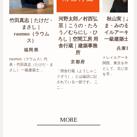
河野太郎／村西弘
秋山実｜あき
竹田真志｜たけだ・
至｜こうの・たろ
ま・みのる｜
まさし｜
う／むらにし・ひ
イルアーキテ
raumus（ラウム
ろし｜空間工房 用
一級建築士事
ス）
舎行蔵｜建築事務
兵庫県
福岡県
所
トレイルアーキテク
raumus（ラウムス）代
京都府
関西、東京を中心エ
表・竹田真志（たけだ・ま
として、主に住宅の
さし） 一級建築士 ...
「用舎行蔵（ようしゃこ
を手...
うぞう）」とは論語に記
されている一節です。 こ
こ...
MORE