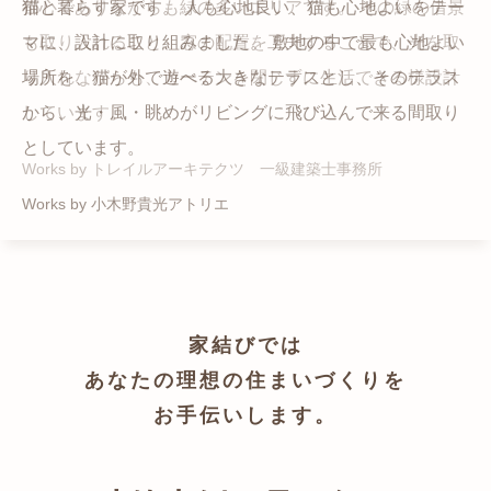
猫と暮らす家です。 人も心地良い、猫も心地よいをテー
都心でありながらも緑の多いエリアです。 その緑の借景
自然の中の岩山を切り開いて造った、ワイルドなゲスト
かつての機織り工場が、その趣を残しつつ孫世帯の住居
マに、設計に取り組みました。 敷地の中で最も心地よい
も取り入れること、窓の配置を工夫することで、光を取
ハウスをイメージした空間が広がる都市型住宅です。
へと蘇りました。
場所を、猫が外で遊べる大きなテラスとし、そのテラス
り入れながらも、カーテンを閉じずに生活できる様設計
Works by ZAG空間設計舎
Works by ZAG空間設計舎
から、光・風・眺めがリビングに飛び込んで来る間取り
しています。
としています。
Works by トレイルアーキテクツ 一級建築士事務所
Works by 小木野貴光アトリエ
家結びでは
あなたの理想の住まいづくりを
お手伝いします。