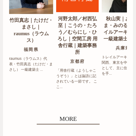
河野太郎／村西弘
秋山実｜あき
竹田真志｜たけだ・
至｜こうの・たろ
ま・みのる｜
まさし｜
う／むらにし・ひ
イルアーキテ
raumus（ラウム
ろし｜空間工房 用
一級建築士事
ス）
舎行蔵｜建築事務
兵庫県
福岡県
所
トレイルアーキテク
raumus（ラウムス）代
京都府
関西、東京を中心エ
表・竹田真志（たけだ・ま
として、主に住宅の
さし） 一級建築士 ...
「用舎行蔵（ようしゃこ
を手...
うぞう）」とは論語に記
されている一節です。 こ
こ...
MORE