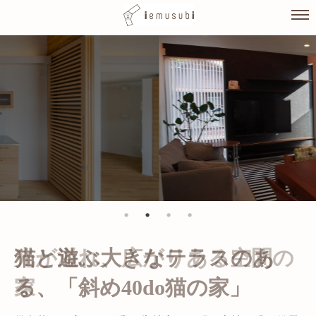
Skip
to
content
光が溢れ、広がりある空間の
家