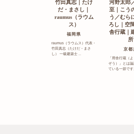
竹田真志｜たけ
河野太郎
だ・まさし｜
至｜こう
raumus（ラウム
う／むら
ス）
ろし｜空間
舎行蔵｜
福岡県
所
raumus（ラウムス）代表・
竹田真志（たけだ・まさ
京都
し） 一級建築士 ...
「用舎行蔵（よ
ぞう）」とは論
ている一節です。 