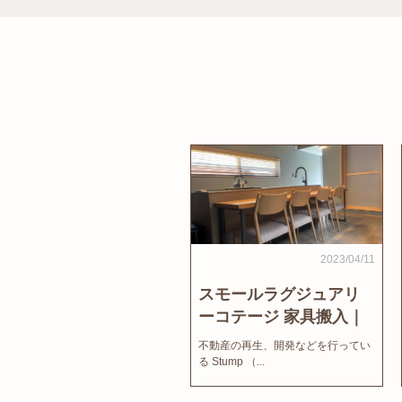
2023/04/11
スモールラグジュアリ
ーコテージ 家具搬入｜
家結びNews
不動産の再生、開発などを行ってい
る Stump （...