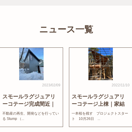
ニュース一覧
2023/02/09
2022/11/10
スモールラグジュアリ
スモールラグジュアリ
ーコテージ完成間近｜
ーコテージ上棟｜家結
家結びNews
びNews
不動産の再生、開発などを行ってい
一本桜を残す プロジェクトスター
る Stump （...
ト 10月26日 ...