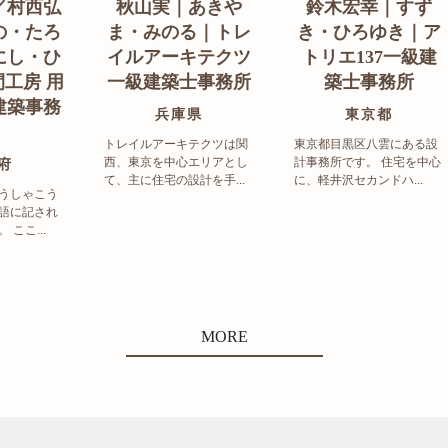
／村西弘
秋山実｜あきや
鈴木宏幸｜すず
の・たろ
ま・みのる｜トレ
き・ひろゆき｜ア
にし・ひ
イルアーキテクツ
トリエ137一級建
工房 用
一級建築士事務所
築士事務所
建築事務
兵庫県
東京都
トレイルアーキテクツは関
東京都目黒区八雲にある設
西、東京を中心エリアとし
計事務所です。 住宅を中心
府
て、主に住宅の設計を手...
に、軽井沢セカンドハ...
うしゃこう
語に記され
ここ...
MORE