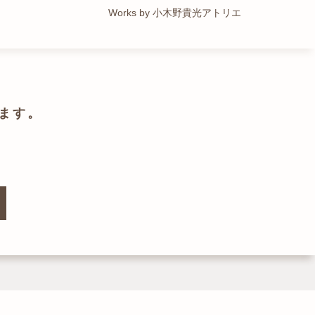
Works by トレイルアーキテクツ 一級建築士事務所
Works by 小木野貴光アトリエ
Works by ZAG空間設計舎
Works by ZAG空間設計舎
ます。