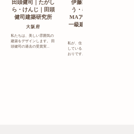
田頭健司｜たがし
伊藤宗明｜いと
白
ら・けんじ｜田頭
う・むねあき｜
す
健司建築研究所
MAアーキテクト
de
一級建築士事務所
ン
大阪府
福岡県
私たちは、美しい雰囲気の
建築をデザインします。 田
私が、住まい造りで大事に
頭健司の過去の受賞実...
していることは、以下のと
まち
おりです。 洗練された...
ど生
トの設