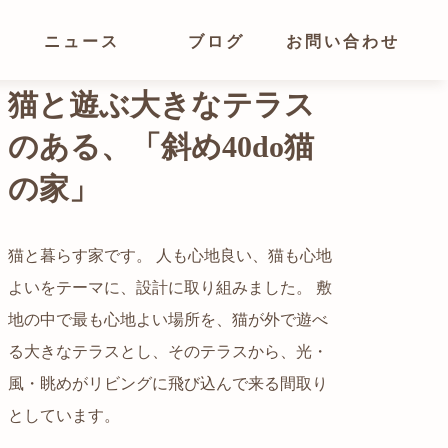
ニュース
ブログ
お問い合わせ
光が溢れ、広がりある
空間の家
猫と暮らす家です。 人も心地良い、猫も心地
よいをテーマに、設計に取り組みました。 敷
都心でありながらも緑の多いエリアです。 そ
地の中で最も心地よい場所を、猫が外で遊べ
の緑の借景も取り入れること、窓の配置を工
る大きなテラスとし、そのテラスから、光・
夫することで、光を取り入れながらも、カー
自然の中の岩山を切り開いて造った、ワイル
風・眺めがリビングに飛び込んで来る間取り
テンを閉じずに生活できる様設計していま
ドなゲストハウスをイメージした空間が広が
かつての機織り工場が、その趣を残しつつ孫
としています。
す。
る都市型住宅です。
世帯の住居へと蘇りました。