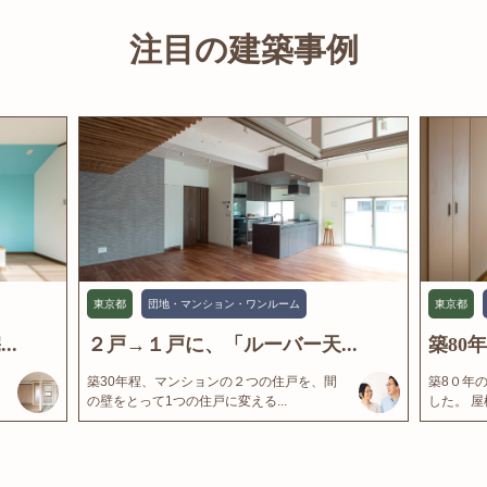
注目の建築事例
東京都
団地・マンション・ワンルーム
東京都
..
２戸→１戸に、「ルーバー天...
築80
築30年程、マンションの２つの住戸を、間
築8０年
の壁をとって1つの住戸に変える...
した。 屋