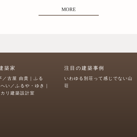
MORE
建築家
注目の建築事例
平／古屋 由貴｜ふる
いわゆる別荘って感じでない山
うへい／ふるや・ゆき｜
荘
ユカリ建築設計室