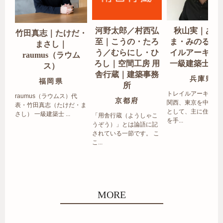
河野太郎／村西弘
秋山実｜あき
竹田真志｜たけだ・
至｜こうの・たろ
ま・みのる｜
まさし｜
う／むらにし・ひ
イルアーキテ
raumus（ラウム
ろし｜空間工房 用
一級建築士事
ス）
舎行蔵｜建築事務
兵庫県
福岡県
所
トレイルアーキテク
raumus（ラウムス）代
京都府
関西、東京を中心エ
表・竹田真志（たけだ・ま
として、主に住宅の
さし） 一級建築士 ...
「用舎行蔵（ようしゃこ
を手...
うぞう）」とは論語に記
されている一節です。 こ
こ...
MORE