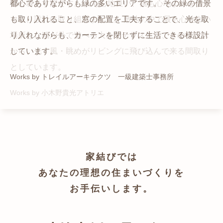
猫と暮らす家です。 人も心地良い、猫も心地よいをテー
都心でありながらも緑の多いエリアです。 その緑の借景
自然の中の岩山を切り開いて造った、ワイルドなゲスト
かつての機織り工場が、その趣を残しつつ孫世帯の住居
マに、設計に取り組みました。 敷地の中で最も心地よい
も取り入れること、窓の配置を工夫することで、光を取
ハウスをイメージした空間が広がる都市型住宅です。
へと蘇りました。
場所を、猫が外で遊べる大きなテラスとし、そのテラス
り入れながらも、カーテンを閉じずに生活できる様設計
Works by ZAG空間設計舎
Works by ZAG空間設計舎
から、光・風・眺めがリビングに飛び込んで来る間取り
しています。
としています。
Works by トレイルアーキテクツ 一級建築士事務所
Works by 小木野貴光アトリエ
家結びでは
あなたの理想の住まいづくりを
お手伝いします。