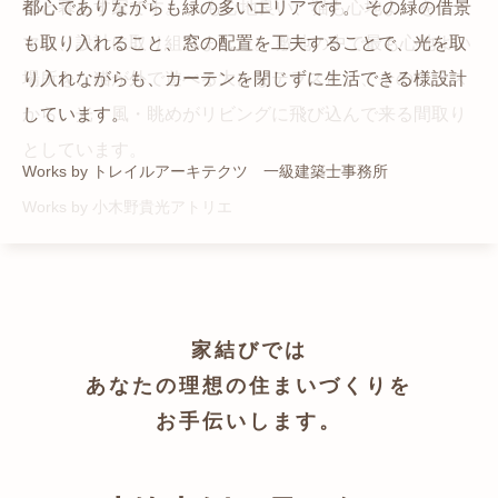
猫と暮らす家です。 人も心地良い、猫も心地よいをテー
都心でありながらも緑の多いエリアです。 その緑の借景
自然の中の岩山を切り開いて造った、ワイルドなゲスト
かつての機織り工場が、その趣を残しつつ孫世帯の住居
マに、設計に取り組みました。 敷地の中で最も心地よい
も取り入れること、窓の配置を工夫することで、光を取
ハウスをイメージした空間が広がる都市型住宅です。
へと蘇りました。
場所を、猫が外で遊べる大きなテラスとし、そのテラス
り入れながらも、カーテンを閉じずに生活できる様設計
Works by ZAG空間設計舎
Works by ZAG空間設計舎
から、光・風・眺めがリビングに飛び込んで来る間取り
しています。
としています。
Works by トレイルアーキテクツ 一級建築士事務所
Works by 小木野貴光アトリエ
家結びでは
あなたの理想の住まいづくりを
お手伝いします。