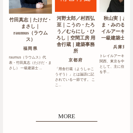
河野太郎／村西弘
秋山実｜あき
竹田真志｜たけだ・
至｜こうの・たろ
ま・みのる｜
まさし｜
う／むらにし・ひ
イルアーキテ
raumus（ラウム
ろし｜空間工房 用
一級建築士事
ス）
舎行蔵｜建築事務
兵庫県
福岡県
所
トレイルアーキテク
raumus（ラウムス）代
京都府
関西、東京を中心エ
表・竹田真志（たけだ・ま
として、主に住宅の
さし） 一級建築士 ...
「用舎行蔵（ようしゃこ
を手...
うぞう）」とは論語に記
されている一節です。 こ
こ...
MORE