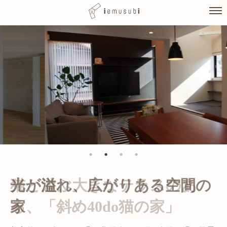
Skip
to
content
光が溢れ、広がりある空間の
家