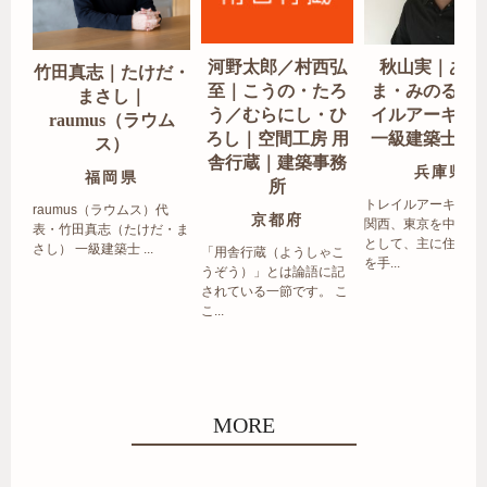
河野太郎／村西弘
秋山実｜あき
竹田真志｜たけだ・
至｜こうの・たろ
ま・みのる｜
まさし｜
う／むらにし・ひ
イルアーキテ
raumus（ラウム
ろし｜空間工房 用
一級建築士事
ス）
舎行蔵｜建築事務
兵庫県
福岡県
所
トレイルアーキテク
raumus（ラウムス）代
京都府
関西、東京を中心エ
表・竹田真志（たけだ・ま
として、主に住宅の
さし） 一級建築士 ...
「用舎行蔵（ようしゃこ
を手...
うぞう）」とは論語に記
されている一節です。 こ
こ...
MORE