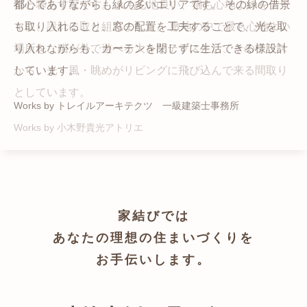
猫と暮らす家です。 人も心地良い、猫も心地よいをテー
都心でありながらも緑の多いエリアです。 その緑の借景
自然の中の岩山を切り開いて造った、ワイルドなゲスト
かつての機織り工場が、その趣を残しつつ孫世帯の住居
マに、設計に取り組みました。 敷地の中で最も心地よい
も取り入れること、窓の配置を工夫することで、光を取
ハウスをイメージした空間が広がる都市型住宅です。
へと蘇りました。
場所を、猫が外で遊べる大きなテラスとし、そのテラス
り入れながらも、カーテンを閉じずに生活できる様設計
Works by ZAG空間設計舎
Works by ZAG空間設計舎
から、光・風・眺めがリビングに飛び込んで来る間取り
しています。
としています。
Works by トレイルアーキテクツ 一級建築士事務所
Works by 小木野貴光アトリエ
家結びでは
あなたの理想の住まいづくりを
お手伝いします。