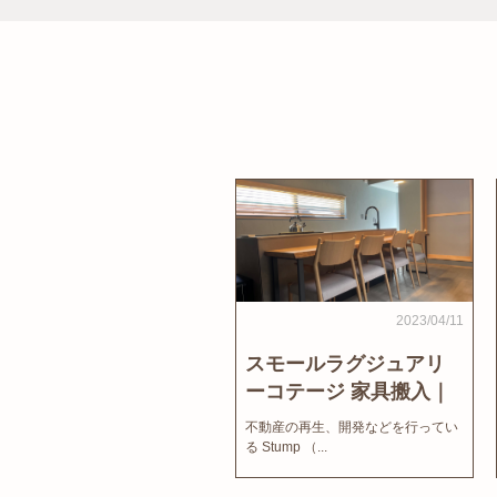
2023/04/11
スモールラグジュアリ
ーコテージ 家具搬入｜
家結びNews
不動産の再生、開発などを行ってい
る Stump （...