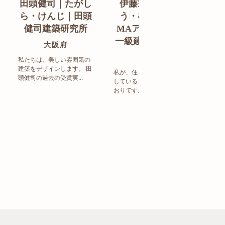
田頭健司｜たがし
伊藤宗明｜いと
白
ら・けんじ｜田頭
う・むねあき｜
す
健司建築研究所
MAアーキテクト
de
一級建築士事務所
ン
大阪府
福岡県
私たちは、美しい雰囲気の
建築をデザインします。 田
私が、住まい造りで大事に
頭健司の過去の受賞実...
していることは、以下のと
まち
おりです。 洗練された...
ど生
トの設