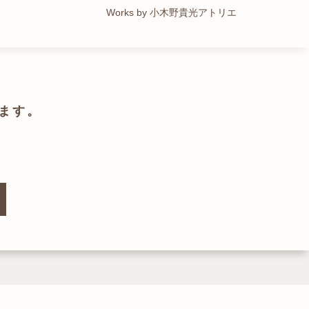
Works by トレイルアーキテクツ 一級建築士事務所
Works by 小木野貴光アトリエ
Works by ZAG空間設計舎
Works by ZAG空間設計舎
ます。