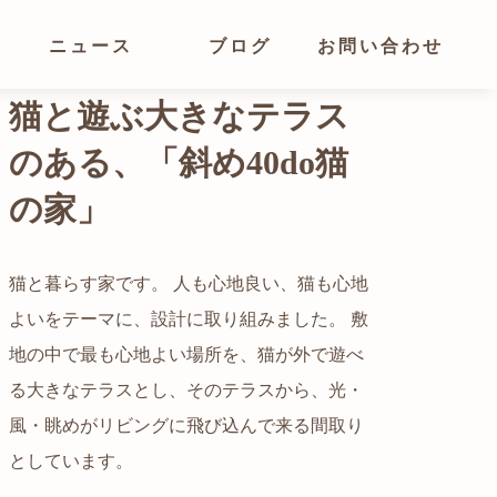
ニュース
ブログ
お問い合わせ
光が溢れ、広がりある
空間の家
猫と暮らす家です。 人も心地良い、猫も心地
よいをテーマに、設計に取り組みました。 敷
都心でありながらも緑の多いエリアです。 そ
地の中で最も心地よい場所を、猫が外で遊べ
の緑の借景も取り入れること、窓の配置を工
る大きなテラスとし、そのテラスから、光・
夫することで、光を取り入れながらも、カー
自然の中の岩山を切り開いて造った、ワイル
風・眺めがリビングに飛び込んで来る間取り
テンを閉じずに生活できる様設計していま
ドなゲストハウスをイメージした空間が広が
かつての機織り工場が、その趣を残しつつ孫
としています。
す。
る都市型住宅です。
世帯の住居へと蘇りました。