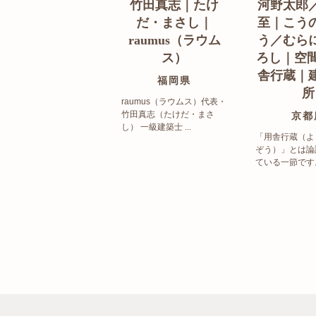
竹田真志｜たけ
河野太郎
だ・まさし｜
至｜こう
raumus（ラウム
う／むら
ス）
ろし｜空間
舎行蔵｜
福岡県
所
raumus（ラウムス）代表・
竹田真志（たけだ・まさ
京都
し） 一級建築士 ...
「用舎行蔵（よ
ぞう）」とは論
ている一節です。 