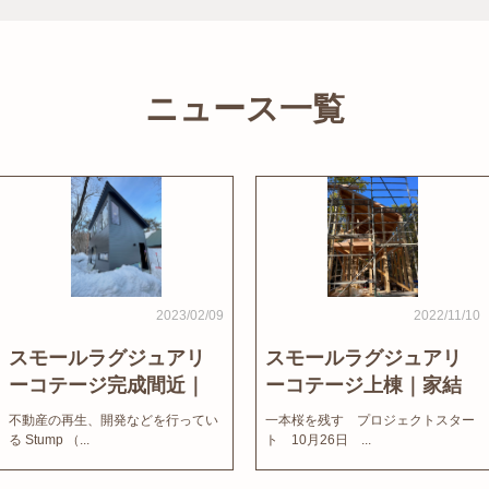
ニュース一覧
2023/02/09
2022/11/10
スモールラグジュアリ
スモールラグジュアリ
ーコテージ完成間近｜
ーコテージ上棟｜家結
家結びNews
びNews
不動産の再生、開発などを行ってい
一本桜を残す プロジェクトスター
る Stump （...
ト 10月26日 ...