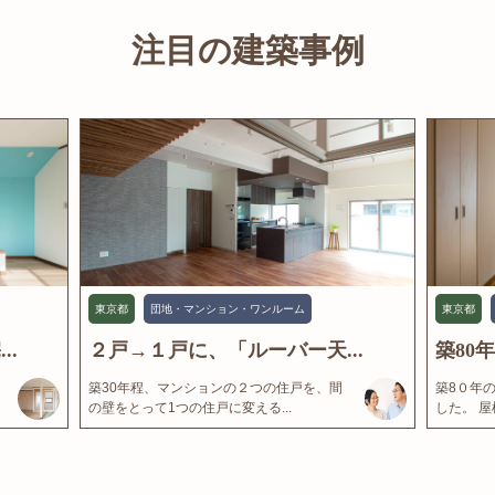
注目の建築事例
東京都
団地・マンション・ワンルーム
東京都
..
２戸→１戸に、「ルーバー天...
築80
築30年程、マンションの２つの住戸を、間
築8０年
の壁をとって1つの住戸に変える...
した。 屋