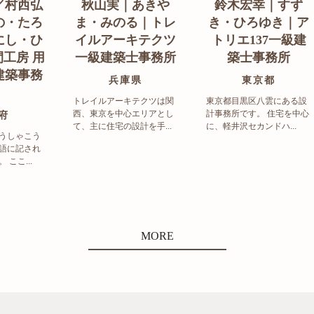
／村西弘
秋山実｜あきや
鈴木宏幸｜すず
の・たろ
ま・みのる｜トレ
き・ひろゆき｜ア
にし・ひ
イルアーキテクツ
トリエ137一級建
工房 用
一級建築士事務所
築士事務所
建築事務
兵庫県
東京都
トレイルアーキテクツは関
東京都目黒区八雲にある設
西、東京を中心エリアとし
計事務所です。 住宅を中心
府
て、主に住宅の設計を手...
に、軽井沢セカンドハ...
うしゃこう
語に記され
ここ...
MORE