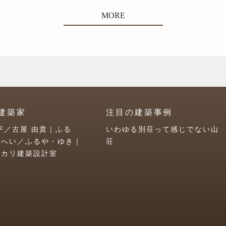
MORE
建築家
注目の建築事例
平／古屋 由貴｜ふる
いわゆる別荘って感じでない山
うへい／ふるや・ゆき｜
荘
ユカリ建築設計室