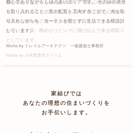
猫と暮らす家です。 人も心地良い、猫も心地よいをテー
都心でありながらも緑の多いエリアです。 その緑の借景
自然の中の岩山を切り開いて造った、ワイルドなゲスト
かつての機織り工場が、その趣を残しつつ孫世帯の住居
マに、設計に取り組みました。 敷地の中で最も心地よい
も取り入れること、窓の配置を工夫することで、光を取
ハウスをイメージした空間が広がる都市型住宅です。
へと蘇りました。
場所を、猫が外で遊べる大きなテラスとし、そのテラス
り入れながらも、カーテンを閉じずに生活できる様設計
Works by ZAG空間設計舎
Works by ZAG空間設計舎
から、光・風・眺めがリビングに飛び込んで来る間取り
しています。
としています。
Works by トレイルアーキテクツ 一級建築士事務所
Works by 小木野貴光アトリエ
家結びでは
あなたの理想の住まいづくりを
お手伝いします。