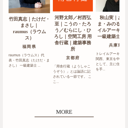
河野太郎／村西弘
秋山実｜あき
竹田真志｜たけだ・
至｜こうの・たろ
ま・みのる｜
まさし｜
う／むらにし・ひ
イルアーキテ
raumus（ラウム
ろし｜空間工房 用
一級建築士事
ス）
舎行蔵｜建築事務
兵庫県
福岡県
所
トレイルアーキテク
raumus（ラウムス）代
京都府
関西、東京を中心エ
表・竹田真志（たけだ・ま
として、主に住宅の
さし） 一級建築士 ...
「用舎行蔵（ようしゃこ
を手...
うぞう）」とは論語に記
されている一節です。 こ
こ...
MORE