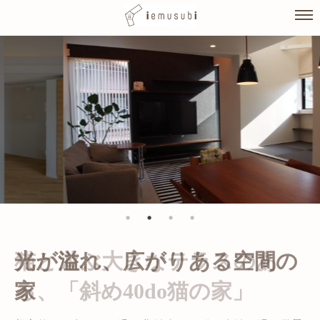
Skip
to
content
光が溢れ、広がりある空間の
家