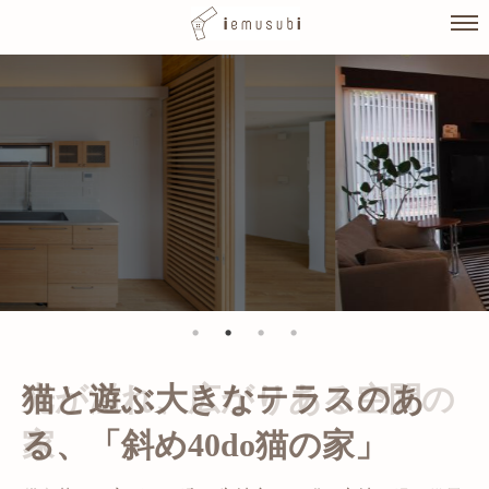
Skip
to
content
光が溢れ、広がりある空間の
家