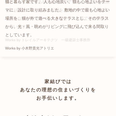
猫と暮らす家です。 人も心地良い、猫も心地よいをテー
都心でありながらも緑の多いエリアです。 その緑の借景
自然の中の岩山を切り開いて造った、ワイルドなゲスト
かつての機織り工場が、その趣を残しつつ孫世帯の住居
マに、設計に取り組みました。 敷地の中で最も心地よい
も取り入れること、窓の配置を工夫することで、光を取
ハウスをイメージした空間が広がる都市型住宅です。
へと蘇りました。
場所を、猫が外で遊べる大きなテラスとし、そのテラス
り入れながらも、カーテンを閉じずに生活できる様設計
Works by ZAG空間設計舎
Works by ZAG空間設計舎
から、光・風・眺めがリビングに飛び込んで来る間取り
しています。
としています。
Works by トレイルアーキテクツ 一級建築士事務所
Works by 小木野貴光アトリエ
家結びでは
あなたの理想の住まいづくりを
お手伝いします。