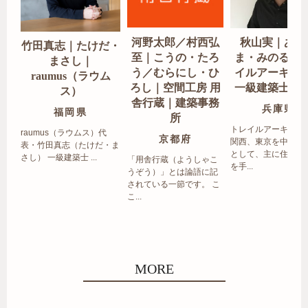
河野太郎／村西弘
秋山実｜あき
竹田真志｜たけだ・
至｜こうの・たろ
ま・みのる｜
まさし｜
う／むらにし・ひ
イルアーキテ
raumus（ラウム
ろし｜空間工房 用
一級建築士事
ス）
舎行蔵｜建築事務
兵庫県
福岡県
所
トレイルアーキテク
raumus（ラウムス）代
京都府
関西、東京を中心エ
表・竹田真志（たけだ・ま
として、主に住宅の
さし） 一級建築士 ...
「用舎行蔵（ようしゃこ
を手...
うぞう）」とは論語に記
されている一節です。 こ
こ...
MORE