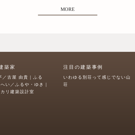
MORE
建築家
注目の建築事例
平／古屋 由貴｜ふる
いわゆる別荘って感じでない山
うへい／ふるや・ゆき｜
荘
ユカリ建築設計室