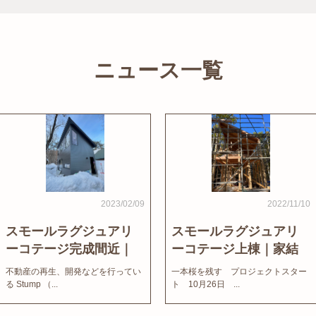
ニュース一覧
2023/02/09
2022/11/10
スモールラグジュアリ
スモールラグジュアリ
ーコテージ完成間近｜
ーコテージ上棟｜家結
家結びNews
びNews
不動産の再生、開発などを行ってい
一本桜を残す プロジェクトスター
る Stump （...
ト 10月26日 ...