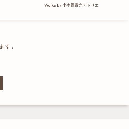
Works by トレイルアーキテクツ 一級建築士事務所
Works by 小木野貴光アトリエ
Works by ZAG空間設計舎
Works by ZAG空間設計舎
ます。