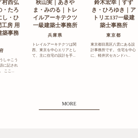
／村西弘
秋山実｜あきや
鈴木宏幸｜すず
の・たろ
ま・みのる｜トレ
き・ひろゆき｜ア
にし・ひ
イルアーキテクツ
トリエ137一級建
工房 用
一級建築士事務所
築士事務所
建築事務
兵庫県
東京都
トレイルアーキテクツは関
東京都目黒区八雲にある設
西、東京を中心エリアとし
計事務所です。 住宅を中心
府
て、主に住宅の設計を手...
に、軽井沢セカンドハ...
うしゃこう
語に記され
ここ...
MORE