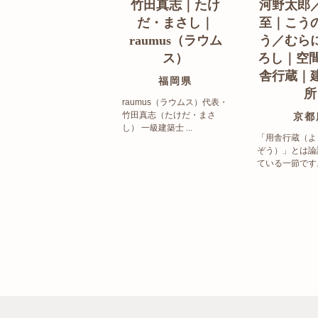
竹田真志｜たけ
河野太郎
だ・まさし｜
至｜こう
raumus（ラウム
う／むら
ス）
ろし｜空間
舎行蔵｜
福岡県
所
raumus（ラウムス）代表・
竹田真志（たけだ・まさ
京都
し） 一級建築士 ...
「用舎行蔵（よ
ぞう）」とは論
ている一節です。 