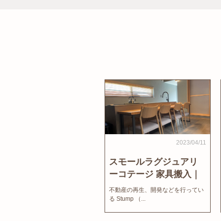
2023/04/11
スモールラグジュアリ
ーコテージ 家具搬入｜
家結びNews
不動産の再生、開発などを行ってい
る Stump （...