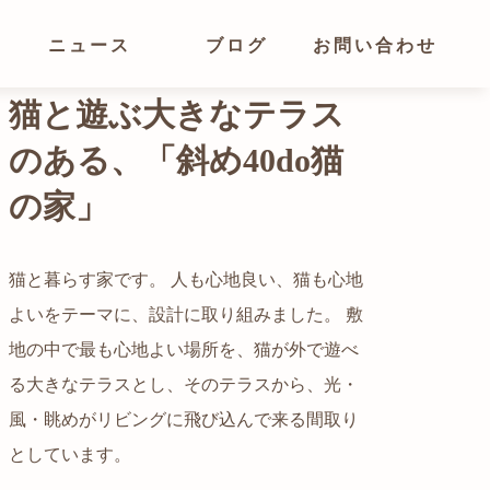
ニュース
ブログ
お問い合わせ
光が溢れ、広がりある
空間の家
猫と暮らす家です。 人も心地良い、猫も心地
よいをテーマに、設計に取り組みました。 敷
都心でありながらも緑の多いエリアです。 そ
地の中で最も心地よい場所を、猫が外で遊べ
の緑の借景も取り入れること、窓の配置を工
る大きなテラスとし、そのテラスから、光・
夫することで、光を取り入れながらも、カー
自然の中の岩山を切り開いて造った、ワイル
風・眺めがリビングに飛び込んで来る間取り
テンを閉じずに生活できる様設計していま
ドなゲストハウスをイメージした空間が広が
かつての機織り工場が、その趣を残しつつ孫
としています。
す。
る都市型住宅です。
世帯の住居へと蘇りました。