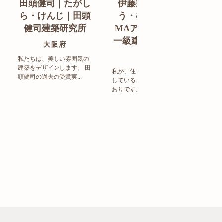
田頭健司｜たがし
伊藤宗明｜いと
白
ら・けんじ｜田頭
う・むねあき｜
す
健司建築研究所
MAアーキテクト
de
一級建築士事務所
ン
大阪府
福岡県
私たちは、美しい雰囲気の
建築をデザインします。 田
私が、住まい造りで大事に
頭健司の過去の受賞実...
していることは、以下のと
まち
おりです。 洗練された...
ど生
トの設