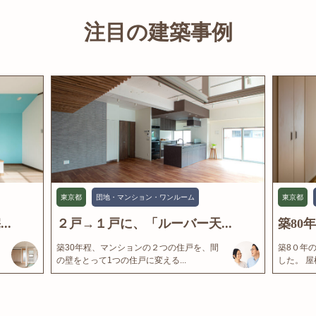
注目の建築事例
東京都
団地・マンション・ワンルーム
東京都
..
２戸→１戸に、「ルーバー天...
築80
築30年程、マンションの２つの住戸を、間
築8０年
の壁をとって1つの住戸に変える...
した。 屋