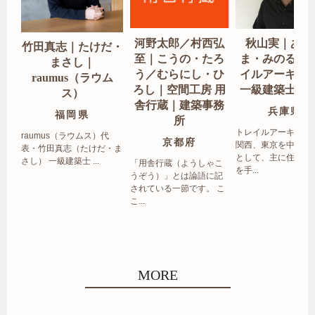
河野太郎／村西弘
秋山実｜あき
竹田真志｜たけだ・
至｜こうの・たろ
ま・みのる｜
まさし｜
う／むらにし・ひ
イルアーキテ
raumus（ラウム
ろし｜空間工房 用
一級建築士事
ス）
舎行蔵｜建築事務
兵庫県
福岡県
所
トレイルアーキテク
raumus（ラウムス）代
京都府
関西、東京を中心エ
表・竹田真志（たけだ・ま
として、主に住宅の
さし） 一級建築士 ...
「用舎行蔵（ようしゃこ
を手...
うぞう）」とは論語に記
されている一節です。 こ
こ...
MORE