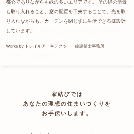
猫と暮らす家です。 人も心地良い、猫も心地よいをテー
都心でありながらも緑の多いエリアです。 その緑の借景
自然の中の岩山を切り開いて造った、ワイルドなゲスト
かつての機織り工場が、その趣を残しつつ孫世帯の住居
マに、設計に取り組みました。 敷地の中で最も心地よい
も取り入れること、窓の配置を工夫することで、光を取
ハウスをイメージした空間が広がる都市型住宅です。
へと蘇りました。
場所を、猫が外で遊べる大きなテラスとし、そのテラス
り入れながらも、カーテンを閉じずに生活できる様設計
Works by ZAG空間設計舎
Works by ZAG空間設計舎
から、光・風・眺めがリビングに飛び込んで来る間取り
しています。
としています。
Works by トレイルアーキテクツ 一級建築士事務所
Works by 小木野貴光アトリエ
家結びでは
あなたの理想の住まいづくりを
お手伝いします。