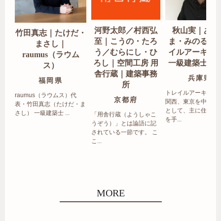
河野太郎／村西弘
秋山実｜あき
竹田真志｜たけだ・
至｜こうの・たろ
ま・みのる｜
まさし｜
う／むらにし・ひ
イルアーキテ
raumus（ラウム
ろし｜空間工房 用
一級建築士事
ス）
舎行蔵｜建築事務
兵庫県
福岡県
所
トレイルアーキテク
raumus（ラウムス）代
京都府
関西、東京を中心エ
表・竹田真志（たけだ・ま
として、主に住宅の
さし） 一級建築士 ...
「用舎行蔵（ようしゃこ
を手...
うぞう）」とは論語に記
されている一節です。 こ
こ...
MORE