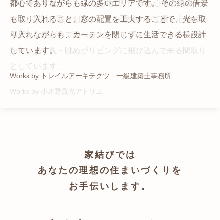
猫と暮らす家です。 人も心地良い、猫も心地よいをテー
都心でありながらも緑の多いエリアです。 その緑の借景
自然の中の岩山を切り開いて造った、ワイルドなゲスト
かつての機織り工場が、その趣を残しつつ孫世帯の住居
マに、設計に取り組みました。 敷地の中で最も心地よい
も取り入れること、窓の配置を工夫することで、光を取
ハウスをイメージした空間が広がる都市型住宅です。
へと蘇りました。
場所を、猫が外で遊べる大きなテラスとし、そのテラス
り入れながらも、カーテンを閉じずに生活できる様設計
Works by ZAG空間設計舎
Works by ZAG空間設計舎
から、光・風・眺めがリビングに飛び込んで来る間取り
しています。
としています。
Works by トレイルアーキテクツ 一級建築士事務所
Works by 小木野貴光アトリエ
家結びでは
あなたの理想の住まいづくりを
お手伝いします。