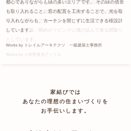
猫と暮らす家です。 人も心地良い、猫も心地よいをテー
都心でありながらも緑の多いエリアです。 その緑の借景
自然の中の岩山を切り開いて造った、ワイルドなゲスト
かつての機織り工場が、その趣を残しつつ孫世帯の住居
マに、設計に取り組みました。 敷地の中で最も心地よい
も取り入れること、窓の配置を工夫することで、光を取
ハウスをイメージした空間が広がる都市型住宅です。
へと蘇りました。
場所を、猫が外で遊べる大きなテラスとし、そのテラス
り入れながらも、カーテンを閉じずに生活できる様設計
Works by ZAG空間設計舎
Works by ZAG空間設計舎
から、光・風・眺めがリビングに飛び込んで来る間取り
しています。
としています。
Works by トレイルアーキテクツ 一級建築士事務所
Works by 小木野貴光アトリエ
家結びでは
あなたの理想の住まいづくりを
お手伝いします。