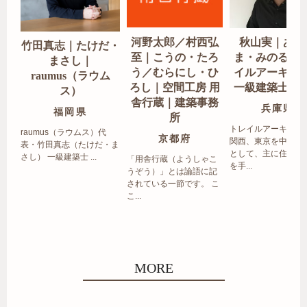
河野太郎／村西弘
秋山実｜あき
竹田真志｜たけだ・
至｜こうの・たろ
ま・みのる｜
まさし｜
う／むらにし・ひ
イルアーキテ
raumus（ラウム
ろし｜空間工房 用
一級建築士事
ス）
舎行蔵｜建築事務
兵庫県
福岡県
所
トレイルアーキテク
raumus（ラウムス）代
京都府
関西、東京を中心エ
表・竹田真志（たけだ・ま
として、主に住宅の
さし） 一級建築士 ...
「用舎行蔵（ようしゃこ
を手...
うぞう）」とは論語に記
されている一節です。 こ
こ...
MORE