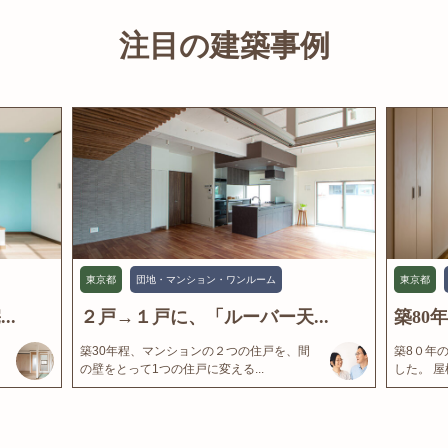
注目の建築事例
東京都
団地・マンション・ワンルーム
東京都
..
２戸→１戸に、「ルーバー天...
築80
築30年程、マンションの２つの住戸を、間
築8０年
の壁をとって1つの住戸に変える...
した。 屋