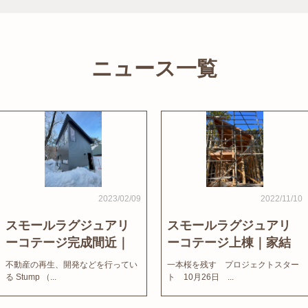
ニュース一覧
2023/02/09
2022/11/10
スモールラグジュアリ
スモールラグジュアリ
ーコテージ完成間近｜
ーコテージ上棟｜家結
家結びNews
びNews
不動産の再生、開発などを行ってい
一本桜を残す プロジェクトスター
る Stump （...
ト 10月26日 ...