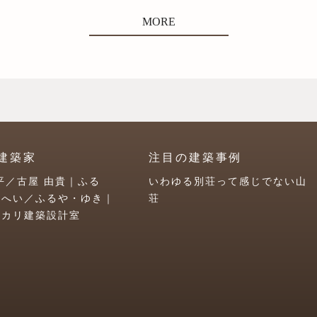
MORE
建築家
注目の建築事例
平／古屋 由貴｜ふる
いわゆる別荘って感じでない山
うへい／ふるや・ゆき｜
荘
ユカリ建築設計室