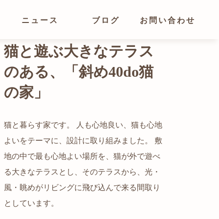
ニュース
ブログ
お問い合わせ
光が溢れ、広がりある
空間の家
猫と暮らす家です。 人も心地良い、猫も心地
よいをテーマに、設計に取り組みました。 敷
都心でありながらも緑の多いエリアです。 そ
地の中で最も心地よい場所を、猫が外で遊べ
の緑の借景も取り入れること、窓の配置を工
る大きなテラスとし、そのテラスから、光・
夫することで、光を取り入れながらも、カー
自然の中の岩山を切り開いて造った、ワイル
風・眺めがリビングに飛び込んで来る間取り
テンを閉じずに生活できる様設計していま
ドなゲストハウスをイメージした空間が広が
かつての機織り工場が、その趣を残しつつ孫
としています。
す。
る都市型住宅です。
世帯の住居へと蘇りました。