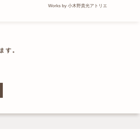
Works by トレイルアーキテクツ 一級建築士事務所
Works by 小木野貴光アトリエ
Works by ZAG空間設計舎
Works by ZAG空間設計舎
ます。