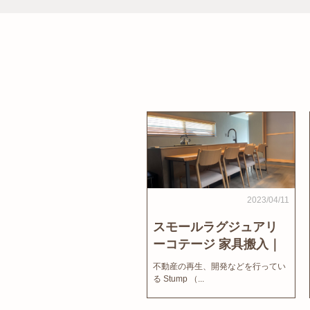
2023/04/11
スモールラグジュアリ
ーコテージ 家具搬入｜
家結びNews
不動産の再生、開発などを行ってい
る Stump （...