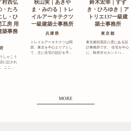
／村西弘
秋山実｜あきや
鈴木宏幸｜すず
の・たろ
ま・みのる｜トレ
き・ひろゆき｜ア
にし・ひ
イルアーキテクツ
トリエ137一級建
工房 用
一級建築士事務所
築士事務所
建築事務
兵庫県
東京都
トレイルアーキテクツは関
東京都目黒区八雲にある設
西、東京を中心エリアとし
計事務所です。 住宅を中心
府
て、主に住宅の設計を手...
に、軽井沢セカンドハ...
うしゃこう
語に記され
ここ...
MORE