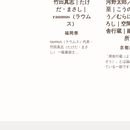
竹田真志｜たけ
河野太郎
だ・まさし｜
至｜こう
raumus（ラウム
う／むら
ス）
ろし｜空間
舎行蔵｜
福岡県
所
raumus（ラウムス）代表・
竹田真志（たけだ・まさ
京都
し） 一級建築士 ...
「用舎行蔵（よ
ぞう）」とは論
ている一節です。 