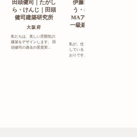
田頭健司｜たがし
伊藤宗明｜いと
白
ら・けんじ｜田頭
う・むねあき｜
す
健司建築研究所
MAアーキテクト
de
一級建築士事務所
ン
大阪府
福岡県
私たちは、美しい雰囲気の
建築をデザインします。 田
私が、住まい造りで大事に
頭健司の過去の受賞実...
していることは、以下のと
まち
おりです。 洗練された...
ど生
トの設