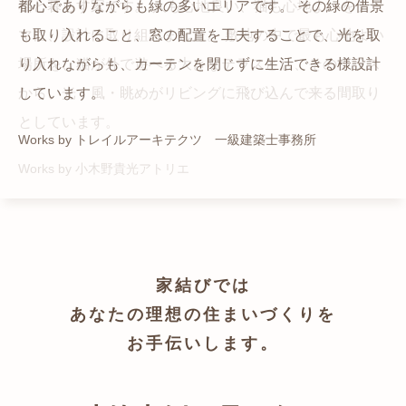
猫と暮らす家です。 人も心地良い、猫も心地よいをテー
都心でありながらも緑の多いエリアです。 その緑の借景
自然の中の岩山を切り開いて造った、ワイルドなゲスト
かつての機織り工場が、その趣を残しつつ孫世帯の住居
マに、設計に取り組みました。 敷地の中で最も心地よい
も取り入れること、窓の配置を工夫することで、光を取
ハウスをイメージした空間が広がる都市型住宅です。
へと蘇りました。
場所を、猫が外で遊べる大きなテラスとし、そのテラス
り入れながらも、カーテンを閉じずに生活できる様設計
Works by ZAG空間設計舎
Works by ZAG空間設計舎
から、光・風・眺めがリビングに飛び込んで来る間取り
しています。
としています。
Works by トレイルアーキテクツ 一級建築士事務所
Works by 小木野貴光アトリエ
家結びでは
あなたの理想の住まいづくりを
お手伝いします。