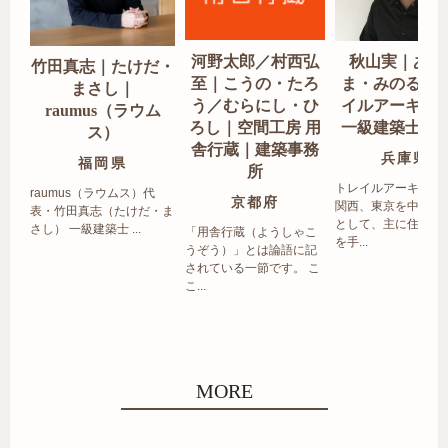
河野太郎／村西弘
秋山実｜あき
竹田真志｜たけだ・
至｜こうの・たろ
ま・みのる｜
まさし｜
う／むらにし・ひ
イルアーキテ
raumus（ラウム
ろし｜空間工房 用
一級建築士事
ス）
舎行蔵｜建築事務
兵庫県
福岡県
所
トレイルアーキテク
raumus（ラウムス）代
京都府
関西、東京を中心エ
表・竹田真志（たけだ・ま
として、主に住宅の
さし） 一級建築士 ...
「用舎行蔵（ようしゃこ
を手...
うぞう）」とは論語に記
されている一節です。 こ
こ...
MORE