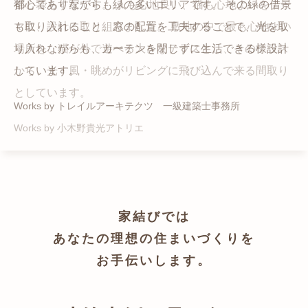
猫と暮らす家です。 人も心地良い、猫も心地よいをテー
都心でありながらも緑の多いエリアです。 その緑の借景
自然の中の岩山を切り開いて造った、ワイルドなゲスト
かつての機織り工場が、その趣を残しつつ孫世帯の住居
マに、設計に取り組みました。 敷地の中で最も心地よい
も取り入れること、窓の配置を工夫することで、光を取
ハウスをイメージした空間が広がる都市型住宅です。
へと蘇りました。
場所を、猫が外で遊べる大きなテラスとし、そのテラス
り入れながらも、カーテンを閉じずに生活できる様設計
Works by ZAG空間設計舎
Works by ZAG空間設計舎
から、光・風・眺めがリビングに飛び込んで来る間取り
しています。
としています。
Works by トレイルアーキテクツ 一級建築士事務所
Works by 小木野貴光アトリエ
家結びでは
あなたの理想の住まいづくりを
お手伝いします。