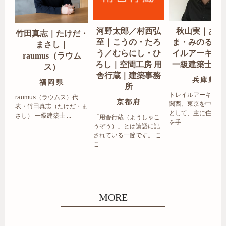
河野太郎／村西弘
秋山実｜あき
竹田真志｜たけだ・
至｜こうの・たろ
ま・みのる｜
まさし｜
う／むらにし・ひ
イルアーキテ
raumus（ラウム
ろし｜空間工房 用
一級建築士事
ス）
舎行蔵｜建築事務
兵庫県
福岡県
所
トレイルアーキテク
raumus（ラウムス）代
京都府
関西、東京を中心エ
表・竹田真志（たけだ・ま
として、主に住宅の
さし） 一級建築士 ...
「用舎行蔵（ようしゃこ
を手...
うぞう）」とは論語に記
されている一節です。 こ
こ...
MORE