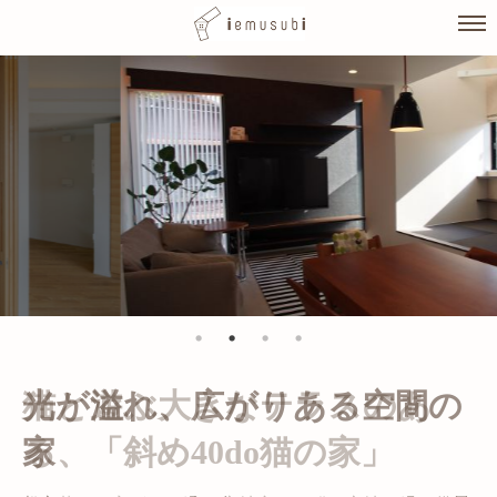
Skip
to
content
光が溢れ、広がりある空間の
家