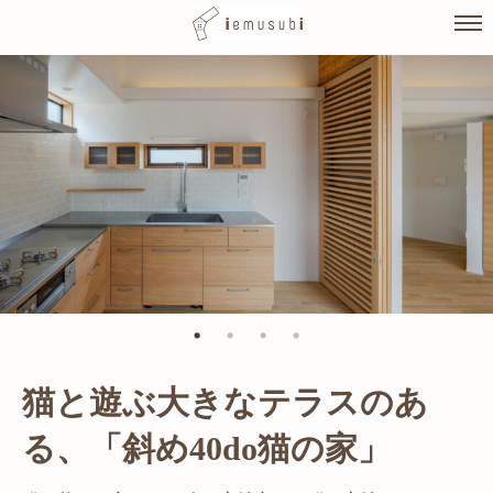
Skip
to
content
猫と遊ぶ大きなテラスのあ
光が溢れ、広がりある空間の
る、「斜め40do猫の家」
家