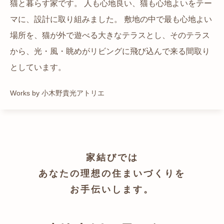
猫と暮らす家です。 人も心地良い、猫も心地よいをテー
都心でありながらも緑の多いエリアです。 その緑の借景
自然の中の岩山を切り開いて造った、ワイルドなゲスト
かつての機織り工場が、その趣を残しつつ孫世帯の住居
マに、設計に取り組みました。 敷地の中で最も心地よい
も取り入れること、窓の配置を工夫することで、光を取
ハウスをイメージした空間が広がる都市型住宅です。
へと蘇りました。
場所を、猫が外で遊べる大きなテラスとし、そのテラス
り入れながらも、カーテンを閉じずに生活できる様設計
Works by ZAG空間設計舎
Works by ZAG空間設計舎
から、光・風・眺めがリビングに飛び込んで来る間取り
しています。
としています。
Works by トレイルアーキテクツ 一級建築士事務所
Works by 小木野貴光アトリエ
家結びでは
あなたの理想の住まいづくりを
お手伝いします。