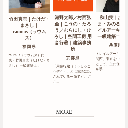
河野太郎／村西弘
秋山実｜あき
竹田真志｜たけだ・
至｜こうの・たろ
ま・みのる｜
まさし｜
う／むらにし・ひ
イルアーキテ
raumus（ラウム
ろし｜空間工房 用
一級建築士事
ス）
舎行蔵｜建築事務
兵庫県
福岡県
所
トレイルアーキテク
raumus（ラウムス）代
京都府
関西、東京を中心エ
表・竹田真志（たけだ・ま
として、主に住宅の
さし） 一級建築士 ...
「用舎行蔵（ようしゃこ
を手...
うぞう）」とは論語に記
されている一節です。 こ
こ...
MORE