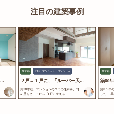
注目の建築事例
東京都
団地・マンション・ワンルーム
東京都
..
２戸→１戸に、「ルーバー天...
築80
築30年程、マンションの２つの住戸を、間
築8０年
の壁をとって1つの住戸に変える...
した。 屋