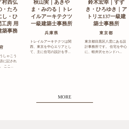
／村西弘
秋山実｜あきや
鈴木宏幸｜すず
の・たろ
ま・みのる｜トレ
き・ひろゆき｜ア
にし・ひ
イルアーキテクツ
トリエ137一級建
工房 用
一級建築士事務所
築士事務所
建築事務
兵庫県
東京都
トレイルアーキテクツは関
東京都目黒区八雲にある設
西、東京を中心エリアとし
計事務所です。 住宅を中心
府
て、主に住宅の設計を手...
に、軽井沢セカンドハ...
うしゃこう
語に記され
ここ...
MORE