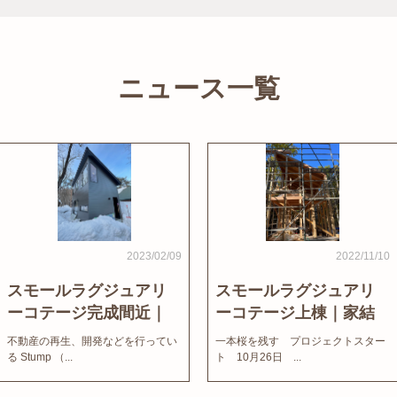
ニュース一覧
2023/02/09
2022/11/10
スモールラグジュアリ
スモールラグジュアリ
ーコテージ完成間近｜
ーコテージ上棟｜家結
家結びNews
びNews
不動産の再生、開発などを行ってい
一本桜を残す プロジェクトスター
る Stump （...
ト 10月26日 ...