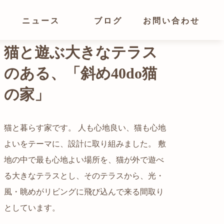
ニュース
ブログ
お問い合わせ
猫と遊ぶ大きなテラス
のある、「斜め40do猫
の家」
猫と暮らす家です。 人も心地良い、猫も心地
よいをテーマに、設計に取り組みました。 敷
都心でありながらも緑の多いエリアです。 そ
地の中で最も心地よい場所を、猫が外で遊べ
の緑の借景も取り入れること、窓の配置を工
る大きなテラスとし、そのテラスから、光・
夫することで、光を取り入れながらも、カー
自然の中の岩山を切り開いて造った、ワイル
風・眺めがリビングに飛び込んで来る間取り
テンを閉じずに生活できる様設計していま
ドなゲストハウスをイメージした空間が広が
かつての機織り工場が、その趣を残しつつ孫
としています。
す。
る都市型住宅です。
世帯の住居へと蘇りました。