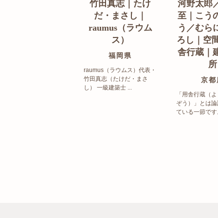
竹田真志｜たけ
河野太郎
だ・まさし｜
至｜こう
raumus（ラウム
う／むら
ス）
ろし｜空間
舎行蔵｜
福岡県
所
raumus（ラウムス）代表・
竹田真志（たけだ・まさ
京都
し） 一級建築士 ...
「用舎行蔵（よ
ぞう）」とは論
ている一節です。 