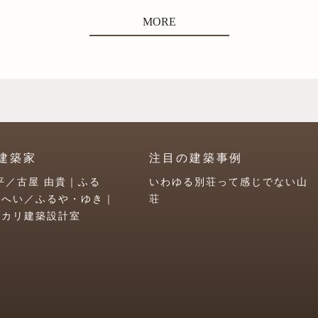
MORE
建築家
注目の建築事例
平／古屋 由貴｜ふる
いわゆる別荘って感じでない山
うへい／ふるや・ゆき｜
荘
ユカリ建築設計室