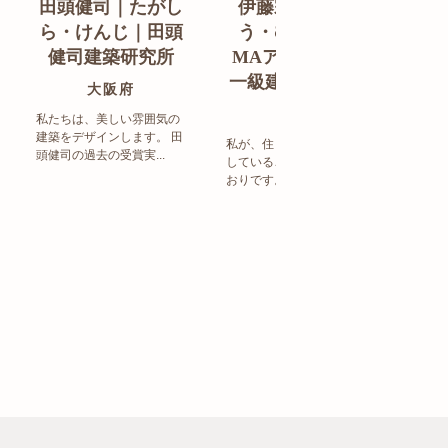
田頭健司｜たがし
伊藤宗明｜いと
白
ら・けんじ｜田頭
う・むねあき｜
す
健司建築研究所
MAアーキテクト
de
一級建築士事務所
ン
大阪府
福岡県
私たちは、美しい雰囲気の
建築をデザインします。 田
私が、住まい造りで大事に
頭健司の過去の受賞実...
していることは、以下のと
まち
おりです。 洗練された...
ど生
トの設