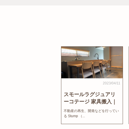
2023/04/11
スモールラグジュアリ
ーコテージ 家具搬入｜
家結びNews
不動産の再生、開発などを行ってい
る Stump （...