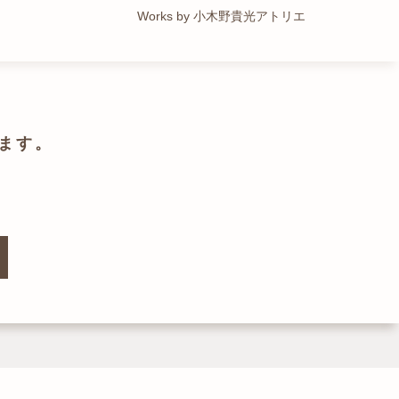
Works by トレイルアーキテクツ 一級建築士事務所
Works by 小木野貴光アトリエ
Works by ZAG空間設計舎
Works by ZAG空間設計舎
ます。