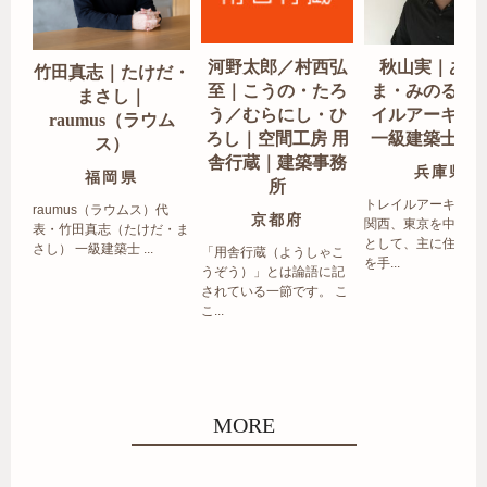
河野太郎／村西弘
秋山実｜あき
竹田真志｜たけだ・
至｜こうの・たろ
ま・みのる｜
まさし｜
う／むらにし・ひ
イルアーキテ
raumus（ラウム
ろし｜空間工房 用
一級建築士事
ス）
舎行蔵｜建築事務
兵庫県
福岡県
所
トレイルアーキテク
raumus（ラウムス）代
京都府
関西、東京を中心エ
表・竹田真志（たけだ・ま
として、主に住宅の
さし） 一級建築士 ...
「用舎行蔵（ようしゃこ
を手...
うぞう）」とは論語に記
されている一節です。 こ
こ...
MORE