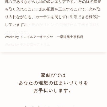
猫と暮らす家です。 人も心地良い、猫も心地よいをテー
都心でありながらも緑の多いエリアです。 その緑の借景
自然の中の岩山を切り開いて造った、ワイルドなゲスト
かつての機織り工場が、その趣を残しつつ孫世帯の住居
マに、設計に取り組みました。 敷地の中で最も心地よい
も取り入れること、窓の配置を工夫することで、光を取
ハウスをイメージした空間が広がる都市型住宅です。
へと蘇りました。
場所を、猫が外で遊べる大きなテラスとし、そのテラス
り入れながらも、カーテンを閉じずに生活できる様設計
Works by ZAG空間設計舎
Works by ZAG空間設計舎
から、光・風・眺めがリビングに飛び込んで来る間取り
しています。
としています。
Works by トレイルアーキテクツ 一級建築士事務所
Works by 小木野貴光アトリエ
家結びでは
あなたの理想の住まいづくりを
お手伝いします。