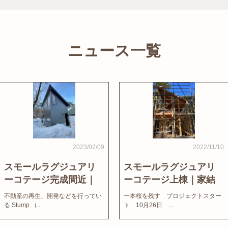
ニュース一覧
2023/02/09
2022/11/10
スモールラグジュアリ
スモールラグジュアリ
ーコテージ完成間近｜
ーコテージ上棟｜家結
家結びNews
びNews
不動産の再生、開発などを行ってい
一本桜を残す プロジェクトスター
る Stump （...
ト 10月26日 ...