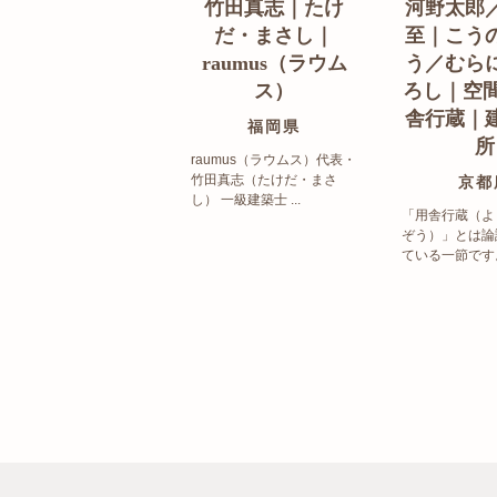
竹田真志｜たけ
河野太郎
だ・まさし｜
至｜こう
raumus（ラウム
う／むら
ス）
ろし｜空間
舎行蔵｜
福岡県
所
raumus（ラウムス）代表・
竹田真志（たけだ・まさ
京都
し） 一級建築士 ...
「用舎行蔵（よ
ぞう）」とは論
ている一節です。 