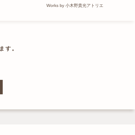
Works by トレイルアーキテクツ 一級建築士事務所
Works by 小木野貴光アトリエ
Works by ZAG空間設計舎
Works by ZAG空間設計舎
ます。