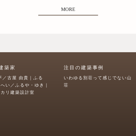
MORE
建築家
注目の建築事例
平／古屋 由貴｜ふる
いわゆる別荘って感じでない山
うへい／ふるや・ゆき｜
荘
ユカリ建築設計室