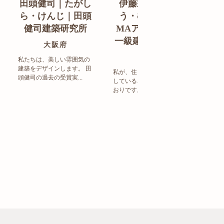
田頭健司｜たがし
伊藤宗明｜いと
白
ら・けんじ｜田頭
う・むねあき｜
す
健司建築研究所
MAアーキテクト
de
一級建築士事務所
ン
大阪府
福岡県
私たちは、美しい雰囲気の
建築をデザインします。 田
私が、住まい造りで大事に
頭健司の過去の受賞実...
していることは、以下のと
まち
おりです。 洗練された...
ど生
トの設