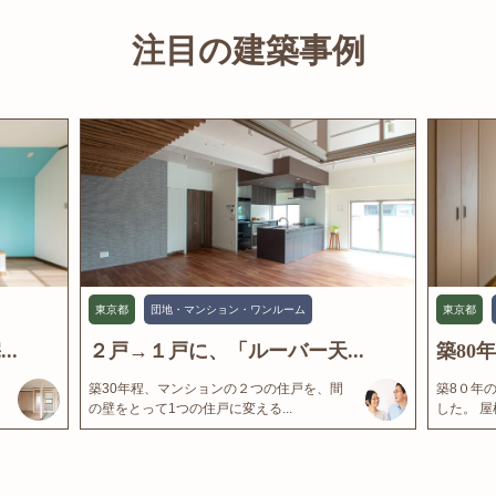
注目の建築事例
東京都
団地・マンション・ワンルーム
東京都
..
２戸→１戸に、「ルーバー天...
築80
築30年程、マンションの２つの住戸を、間
築8０年
の壁をとって1つの住戸に変える...
した。 屋