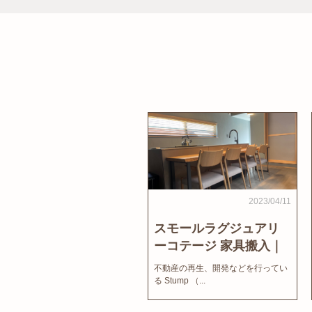
2023/04/11
スモールラグジュアリ
ーコテージ 家具搬入｜
家結びNews
不動産の再生、開発などを行ってい
る Stump （...