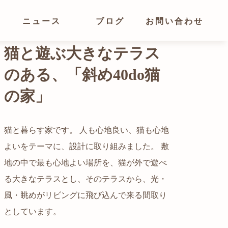
ニュース
ブログ
お問い合わせ
光が溢れ、広がりある
空間の家
猫と暮らす家です。 人も心地良い、猫も心地
よいをテーマに、設計に取り組みました。 敷
都心でありながらも緑の多いエリアです。 そ
地の中で最も心地よい場所を、猫が外で遊べ
の緑の借景も取り入れること、窓の配置を工
る大きなテラスとし、そのテラスから、光・
夫することで、光を取り入れながらも、カー
自然の中の岩山を切り開いて造った、ワイル
風・眺めがリビングに飛び込んで来る間取り
テンを閉じずに生活できる様設計していま
ドなゲストハウスをイメージした空間が広が
かつての機織り工場が、その趣を残しつつ孫
としています。
す。
る都市型住宅です。
世帯の住居へと蘇りました。