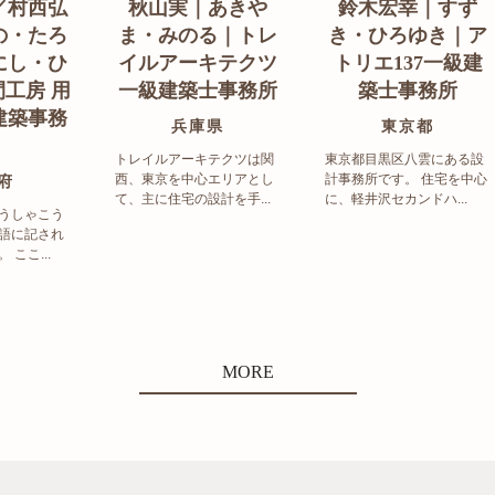
／村西弘
秋山実｜あきや
鈴木宏幸｜すず
の・たろ
ま・みのる｜トレ
き・ひろゆき｜ア
にし・ひ
イルアーキテクツ
トリエ137一級建
工房 用
一級建築士事務所
築士事務所
建築事務
兵庫県
東京都
トレイルアーキテクツは関
東京都目黒区八雲にある設
西、東京を中心エリアとし
計事務所です。 住宅を中心
府
て、主に住宅の設計を手...
に、軽井沢セカンドハ...
うしゃこう
語に記され
ここ...
MORE