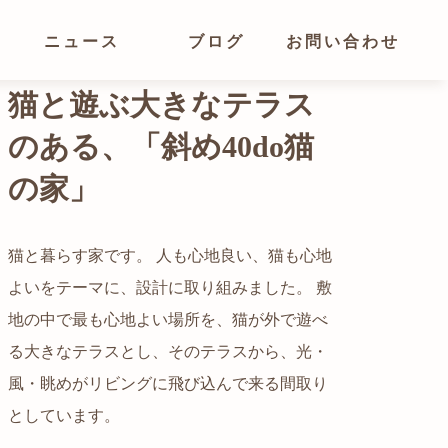
ニュース
ブログ
お問い合わせ
光が溢れ、広がりある
空間の家
猫と暮らす家です。 人も心地良い、猫も心地
よいをテーマに、設計に取り組みました。 敷
都心でありながらも緑の多いエリアです。 そ
地の中で最も心地よい場所を、猫が外で遊べ
の緑の借景も取り入れること、窓の配置を工
る大きなテラスとし、そのテラスから、光・
夫することで、光を取り入れながらも、カー
自然の中の岩山を切り開いて造った、ワイル
風・眺めがリビングに飛び込んで来る間取り
テンを閉じずに生活できる様設計していま
ドなゲストハウスをイメージした空間が広が
かつての機織り工場が、その趣を残しつつ孫
としています。
す。
る都市型住宅です。
世帯の住居へと蘇りました。