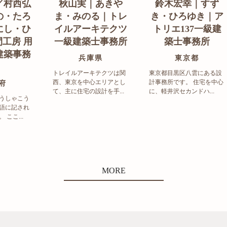
／村西弘
秋山実｜あきや
鈴木宏幸｜すず
の・たろ
ま・みのる｜トレ
き・ひろゆき｜ア
にし・ひ
イルアーキテクツ
トリエ137一級建
工房 用
一級建築士事務所
築士事務所
建築事務
兵庫県
東京都
トレイルアーキテクツは関
東京都目黒区八雲にある設
西、東京を中心エリアとし
計事務所です。 住宅を中心
府
て、主に住宅の設計を手...
に、軽井沢セカンドハ...
うしゃこう
語に記され
ここ...
MORE