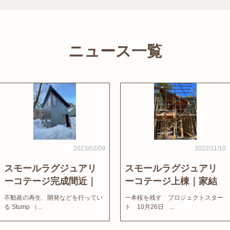
ニュース一覧
2023/02/09
2022/11/10
スモールラグジュアリ
スモールラグジュアリ
ーコテージ完成間近｜
ーコテージ上棟｜家結
家結びNews
びNews
不動産の再生、開発などを行ってい
一本桜を残す プロジェクトスター
る Stump （...
ト 10月26日 ...