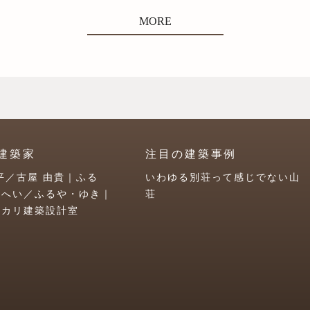
MORE
建築家
注目の建築事例
平／古屋 由貴｜ふる
いわゆる別荘って感じでない山
うへい／ふるや・ゆき｜
荘
ユカリ建築設計室