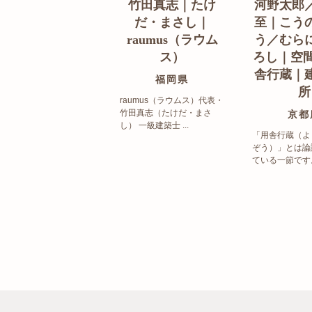
竹田真志｜たけ
河野太郎
だ・まさし｜
至｜こう
raumus（ラウム
う／むら
ス）
ろし｜空間
舎行蔵｜
福岡県
所
raumus（ラウムス）代表・
竹田真志（たけだ・まさ
京都
し） 一級建築士 ...
「用舎行蔵（よ
ぞう）」とは論
ている一節です。 