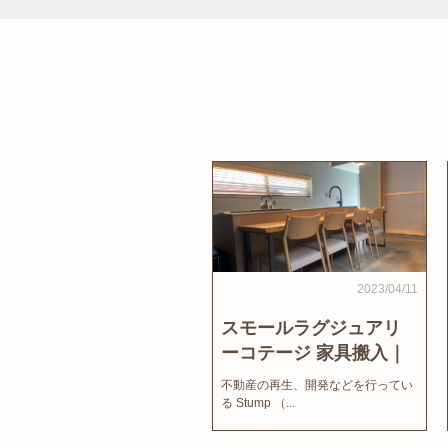
2023/04/11
スモールラグジュアリ
ーコテージ 家具搬入｜
家結びNews
不動産の再生、開発などを行ってい
る Stump （...