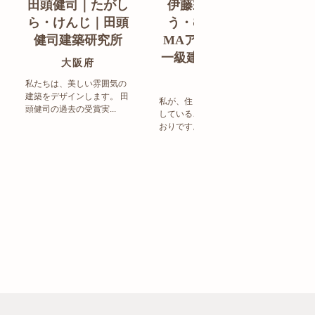
田頭健司｜たがし
伊藤宗明｜いと
白
ら・けんじ｜田頭
う・むねあき｜
す
健司建築研究所
MAアーキテクト
de
一級建築士事務所
ン
大阪府
福岡県
私たちは、美しい雰囲気の
建築をデザインします。 田
私が、住まい造りで大事に
頭健司の過去の受賞実...
していることは、以下のと
まち
おりです。 洗練された...
ど生
トの設