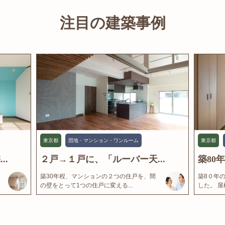
注目の建築事例
東京都
団地・マンション・ワンルーム
東京都
..
２戸→１戸に、「ルーバー天...
築80
築30年程、マンションの２つの住戸を、間
築8０年
の壁をとって1つの住戸に変える...
した。 屋