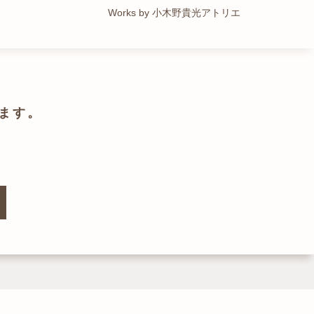
Works by トレイルアーキテクツ 一級建築士事務所
Works by 小木野貴光アトリエ
Works by ZAG空間設計舎
Works by ZAG空間設計舎
ます。