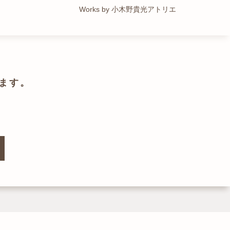
Works by トレイルアーキテクツ 一級建築士事務所
Works by 小木野貴光アトリエ
Works by ZAG空間設計舎
Works by ZAG空間設計舎
ます。