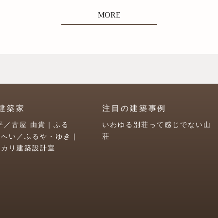
MORE
建築家
注目の建築事例
平／古屋 由貴｜ふる
いわゆる別荘って感じでない山
うへい／ふるや・ゆき｜
荘
ユカリ建築設計室