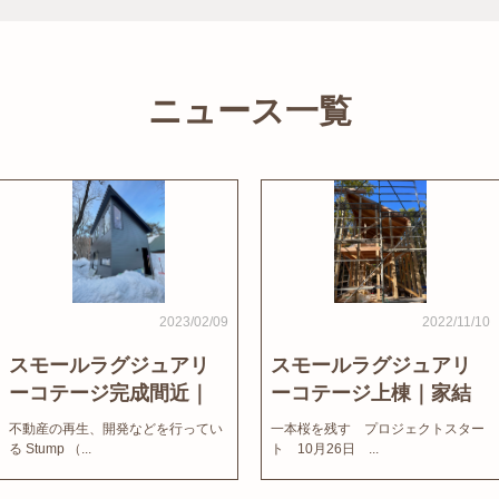
ニュース一覧
2023/02/09
2022/11/10
スモールラグジュアリ
スモールラグジュアリ
ーコテージ完成間近｜
ーコテージ上棟｜家結
家結びNews
びNews
不動産の再生、開発などを行ってい
一本桜を残す プロジェクトスター
る Stump （...
ト 10月26日 ...