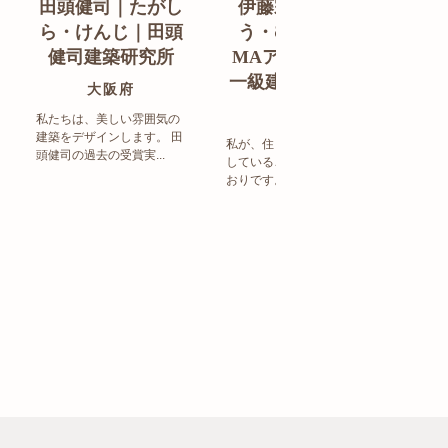
田頭健司｜たがし
伊藤宗明｜いと
白
ら・けんじ｜田頭
う・むねあき｜
す
健司建築研究所
MAアーキテクト
de
一級建築士事務所
ン
大阪府
福岡県
私たちは、美しい雰囲気の
建築をデザインします。 田
私が、住まい造りで大事に
頭健司の過去の受賞実...
していることは、以下のと
まち
おりです。 洗練された...
ど生
トの設