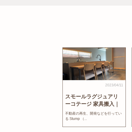
2023/04/11
スモールラグジュアリ
ーコテージ 家具搬入｜
家結びNews
不動産の再生、開発などを行ってい
る Stump （...