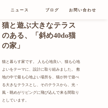
ニュース
ブログ
お問い合わせ
光が溢れ、広がりある
空間の家
猫と暮らす家です。 人も心地良い、猫も心地
よいをテーマに、設計に取り組みました。 敷
都心でありながらも緑の多いエリアです。 そ
地の中で最も心地よい場所を、猫が外で遊べ
の緑の借景も取り入れること、窓の配置を工
る大きなテラスとし、そのテラスから、光・
夫することで、光を取り入れながらも、カー
自然の中の岩山を切り開いて造った、ワイル
風・眺めがリビングに飛び込んで来る間取り
テンを閉じずに生活できる様設計していま
ドなゲストハウスをイメージした空間が広が
かつての機織り工場が、その趣を残しつつ孫
としています。
す。
る都市型住宅です。
世帯の住居へと蘇りました。