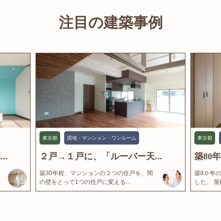
注目の建築事例
東京都
団地・マンション・ワンルーム
東京都
..
２戸→１戸に、「ルーバー天...
築80
築30年程、マンションの２つの住戸を、間
築8０年
の壁をとって1つの住戸に変える...
した。 屋