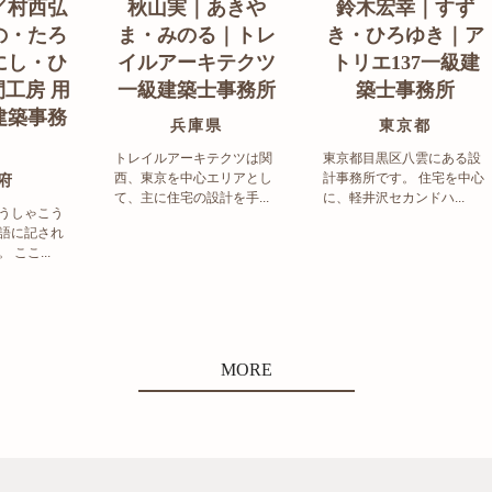
／村西弘
秋山実｜あきや
鈴木宏幸｜すず
の・たろ
ま・みのる｜トレ
き・ひろゆき｜ア
にし・ひ
イルアーキテクツ
トリエ137一級建
工房 用
一級建築士事務所
築士事務所
建築事務
兵庫県
東京都
トレイルアーキテクツは関
東京都目黒区八雲にある設
西、東京を中心エリアとし
計事務所です。 住宅を中心
府
て、主に住宅の設計を手...
に、軽井沢セカンドハ...
うしゃこう
語に記され
ここ...
MORE