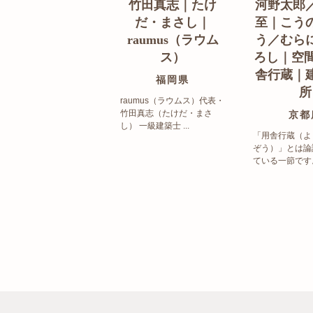
竹田真志｜たけ
河野太郎
だ・まさし｜
至｜こう
raumus（ラウム
う／むら
ス）
ろし｜空間
舎行蔵｜
福岡県
所
raumus（ラウムス）代表・
竹田真志（たけだ・まさ
京都
し） 一級建築士 ...
「用舎行蔵（よ
ぞう）」とは論
ている一節です。 