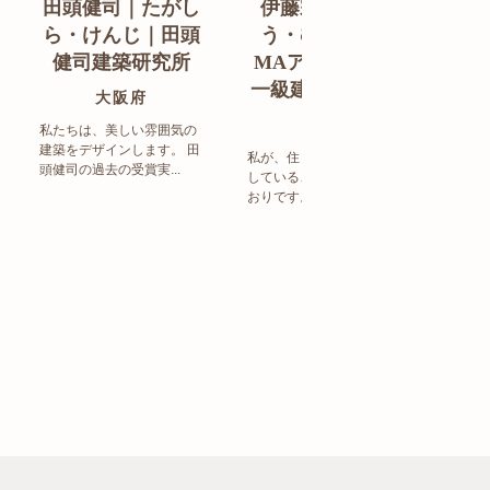
田頭健司｜たがし
伊藤宗明｜いと
白
ら・けんじ｜田頭
う・むねあき｜
す
健司建築研究所
MAアーキテクト
de
一級建築士事務所
ン
大阪府
福岡県
私たちは、美しい雰囲気の
建築をデザインします。 田
私が、住まい造りで大事に
頭健司の過去の受賞実...
していることは、以下のと
まち
おりです。 洗練された...
ど生
トの設