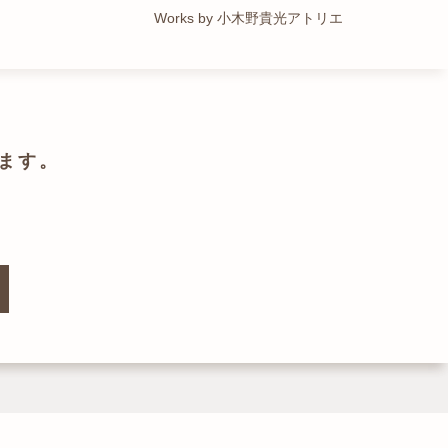
Works by トレイルアーキテクツ 一級建築士事務所
Works by 小木野貴光アトリエ
Works by ZAG空間設計舎
Works by ZAG空間設計舎
ます。