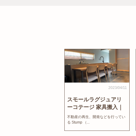
2023/04/11
スモールラグジュアリ
ーコテージ 家具搬入｜
家結びNews
不動産の再生、開発などを行ってい
る Stump （...