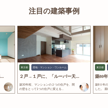
注目の建築事例
東京都
団地・マンション・ワンルーム
東京都
..
２戸→１戸に、「ルーバー天...
築80
築30年程、マンションの２つの住戸を、間
築8０年
の壁をとって1つの住戸に変える...
した。 屋