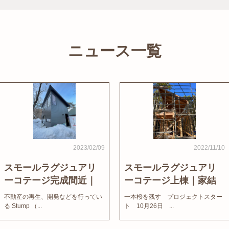
ニュース一覧
2023/02/09
2022/11/10
スモールラグジュアリ
スモールラグジュアリ
ーコテージ完成間近｜
ーコテージ上棟｜家結
家結びNews
びNews
不動産の再生、開発などを行ってい
一本桜を残す プロジェクトスター
る Stump （...
ト 10月26日 ...