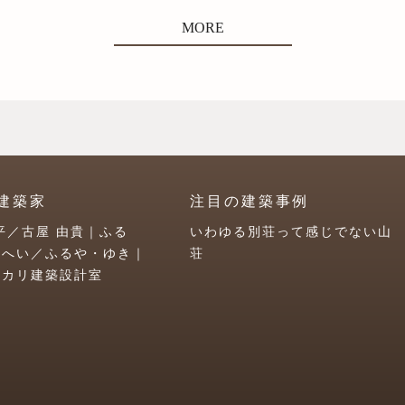
MORE
建築家
注目の建築事例
平／古屋 由貴｜ふる
いわゆる別荘って感じでない山
うへい／ふるや・ゆき｜
荘
ユカリ建築設計室