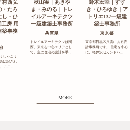
／村西弘
秋山実｜あきや
鈴木宏幸｜すず
の・たろ
ま・みのる｜トレ
き・ひろゆき｜ア
にし・ひ
イルアーキテクツ
トリエ137一級建
工房 用
一級建築士事務所
築士事務所
建築事務
兵庫県
東京都
トレイルアーキテクツは関
東京都目黒区八雲にある設
西、東京を中心エリアとし
計事務所です。 住宅を中心
府
て、主に住宅の設計を手...
に、軽井沢セカンドハ...
うしゃこう
語に記され
ここ...
MORE