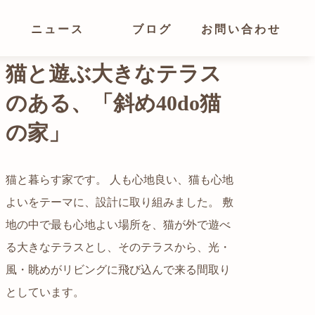
ニュース
ブログ
お問い合わせ
光が溢れ、広がりある
空間の家
猫と暮らす家です。 人も心地良い、猫も心地
よいをテーマに、設計に取り組みました。 敷
都心でありながらも緑の多いエリアです。 そ
地の中で最も心地よい場所を、猫が外で遊べ
の緑の借景も取り入れること、窓の配置を工
る大きなテラスとし、そのテラスから、光・
夫することで、光を取り入れながらも、カー
自然の中の岩山を切り開いて造った、ワイル
風・眺めがリビングに飛び込んで来る間取り
テンを閉じずに生活できる様設計していま
ドなゲストハウスをイメージした空間が広が
かつての機織り工場が、その趣を残しつつ孫
としています。
す。
る都市型住宅です。
世帯の住居へと蘇りました。