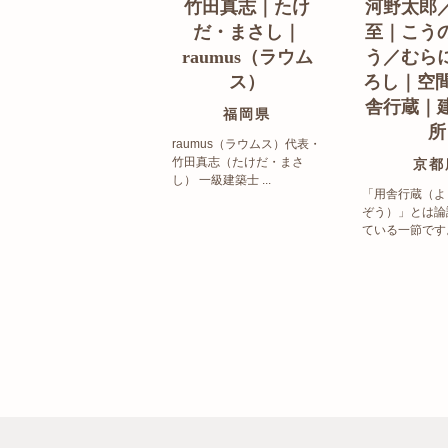
竹田真志｜たけ
河野太郎
だ・まさし｜
至｜こう
raumus（ラウム
う／むら
ス）
ろし｜空間
舎行蔵｜
福岡県
所
raumus（ラウムス）代表・
竹田真志（たけだ・まさ
京都
し） 一級建築士 ...
「用舎行蔵（よ
ぞう）」とは論
ている一節です。 